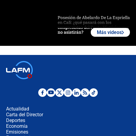
Posesión de Abelardo De La Espriella
en Cali: ¿qué pasará con los
congresistas del Pacto Histórico que
no asistirán?
Más videos
Álvaro Uribe asistirá a la posesión y
crece el pulso por la elección del
contralor
🔴 EN VIVO | Noticiero La FM con
Juan Lozano - 6 de agosto de 2026
¿Por qué De la Espriella gobernará
desde Barranquilla? Experto explica
la razón
Actualidad
Carta del Director
Estratega de Abelardo de la Espriella
Deportes
revela cómo venció a la “casta
Economía
política” en campaña: “Estaba
Emisiones
completamente seguro”