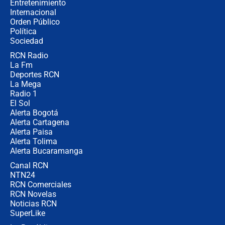
Entretenimiento
Internacional
Alias ‘Calarcá’ habría pagado $60
Orden Público
millones al mes a un supuesto
Política
coronel para filtrar información del
Ejército
Sociedad
RCN Radio
Las razones para escoger al nuevo
La Fm
director de la Policía
Deportes RCN
La Mega
Radio 1
El Sol
Alerta Bogotá
Alerta Cartagena
Alerta Paisa
Alerta Tolima
Alerta Bucaramanga
Canal RCN
NTN24
RCN Comerciales
RCN Novelas
Noticias RCN
SuperLike