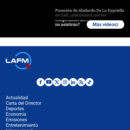
Posesión de Abelardo De La Espriella
en Cali: ¿qué pasará con los
congresistas del Pacto Histórico que
no asistirán?
Más videos
Álvaro Uribe asistirá a la posesión y
crece el pulso por la elección del
contralor
🔴 EN VIVO | Noticiero La FM con
Juan Lozano - 6 de agosto de 2026
¿Por qué De la Espriella gobernará
desde Barranquilla? Experto explica
la razón
Actualidad
Carta del Director
Estratega de Abelardo de la Espriella
Deportes
revela cómo venció a la “casta
Economía
política” en campaña: “Estaba
Emisiones
completamente seguro”
Entretenimiento