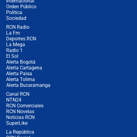
Internacional
Alias ‘Calarcá’ habría pagado $60
Orden Público
millones al mes a un supuesto
Política
coronel para filtrar información del
Ejército
Sociedad
RCN Radio
Las razones para escoger al nuevo
La Fm
director de la Policía
Deportes RCN
La Mega
Radio 1
El Sol
Alerta Bogotá
Alerta Cartagena
Alerta Paisa
Alerta Tolima
Alerta Bucaramanga
Canal RCN
NTN24
RCN Comerciales
RCN Novelas
Noticias RCN
SuperLike
La República