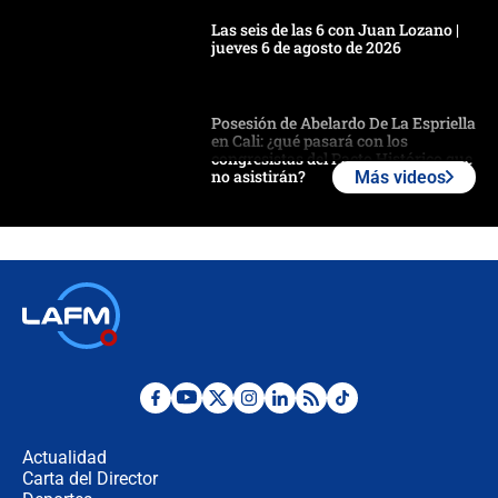
Las seis de las 6 con Juan Lozano |
jueves 6 de agosto de 2026
Posesión de Abelardo De La Espriella
en Cali: ¿qué pasará con los
congresistas del Pacto Histórico que
no asistirán?
Más videos
Álvaro Uribe asistirá a la posesión y
crece el pulso por la elección del
contralor
🔴 EN VIVO | Noticiero La FM con
Juan Lozano - 6 de agosto de 2026
¿Por qué De la Espriella gobernará
desde Barranquilla? Experto explica
la razón
Actualidad
Carta del Director
Estratega de Abelardo de la Espriella