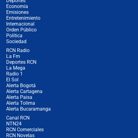
Deportes
revela cómo venció a la “casta
Economía
política” en campaña: “Estaba
Emisiones
completamente seguro”
Entretenimiento
Internacional
Alias ‘Calarcá’ habría pagado $60
Orden Público
millones al mes a un supuesto
Política
coronel para filtrar información del
Ejército
Sociedad
RCN Radio
Las razones para escoger al nuevo
La Fm
director de la Policía
Deportes RCN
La Mega
Radio 1
El Sol
Alerta Bogotá
Alerta Cartagena
Alerta Paisa
Alerta Tolima
Alerta Bucaramanga
Canal RCN
NTN24
RCN Comerciales
RCN Novelas