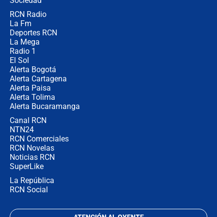
Sociedad
RCN Radio
Posesión de Abelardo De La Espriella
La Fm
en Cali: ¿qué pasará con los
congresistas del Pacto Histórico que
Deportes RCN
no asistirán?
La Mega
Radio 1
El Sol
Alerta Bogotá
Alerta Cartagena
Alerta Paisa
Alerta Tolima
Alerta Bucaramanga
Canal RCN
NTN24
RCN Comerciales
RCN Novelas
Noticias RCN
SuperLike
La República
RCN Social
ATENCIÓN AL OYENTE