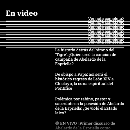
En video
Ver nota completa
Ver nota completa
Ver nota completa
Ver nota completa
Ver nota completa
Ver nota completa
Ver nota completa
Ver nota completa
Ver nota completa
Ver nota completa
La historia detrás del himno del
'Tigre': ¿Quién creó la canción de
campaña de Abelardo de la
Espriella?
De obispo a Papa: así será el
histórico regreso de León XIV a
Chiclayo, la cuna espiritual del
Pontífice
Polémica por rabino, pastor y
sacerdote en la posesión de Abelardo
de la Espriella: ¿Se violó el Estado
laico?
🔴 EN VIVO | Primer discurso de
Abelardo de la Espriella como