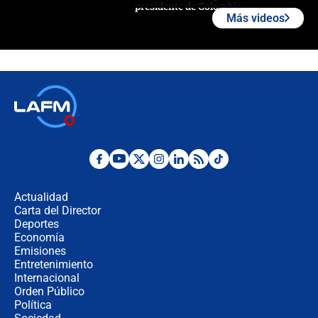
presidente de Colombia
Más videos
¿La posesión de Abelardo De la
Espriella en Cali inicia la
descentralización en Colombia? Esto
respondió el alcalde Eder
Así será la posesión de Abelardo de
la Espriella este 7 de agosto:
cronograma oficial y detalles clave
Desde dermatitis hasta infecciones:
los riesgos de usar cascos de motos
de aplicaciones de transporte
Actualidad
Carta del Director
¿Cómo comprar dólares desde el
Deportes
celular? Requisitos, pasos y
Economía
recomendaciones
Emisiones
Entretenimiento
Internacional
Las seis de las 6 con Juan Lozano |
Orden Público
jueves 6 de agosto de 2026
Política