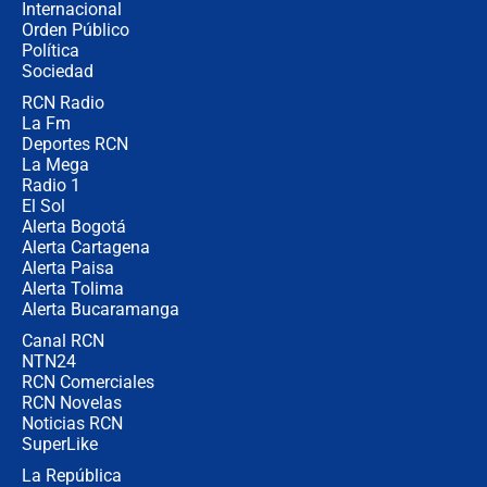
Internacional
Ministro de Defensa no descarta el
Orden Público
uso de la UNDMO ante posibles
Política
disturbios durante la posesión
Sociedad
RCN Radio
"No hubo fraude ni posibilidad de
La Fm
fraude": Auditoría respondió a
señalamientos de Petro sobre
Deportes RCN
elección de Abelardo de La Espriella
La Mega
Radio 1
El Sol
Alerta Bogotá
Alerta Cartagena
Alerta Paisa
Alerta Tolima
Alerta Bucaramanga
Canal RCN
NTN24
RCN Comerciales
RCN Novelas
Noticias RCN
SuperLike
La República