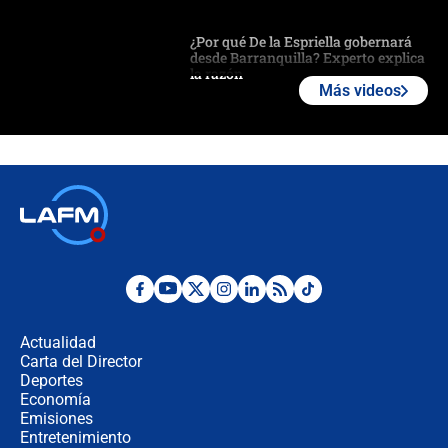
¿Por qué De la Espriella gobernará
desde Barranquilla? Experto explica
la razón
Más videos
Estratega de Abelardo de la Espriella
revela cómo venció a la “casta
política” en campaña: “Estaba
completamente seguro”
Alias ‘Calarcá’ habría pagado $60
millones al mes a un supuesto
coronel para filtrar información del
Ejército
Las razones para escoger al nuevo
director de la Policía
Actualidad
Carta del Director
"Prohibir es la salida fácil": ¿Qué
Deportes
futuro les espera a las cabalgatas en
Economía
Colombia?
Emisiones
Entretenimiento