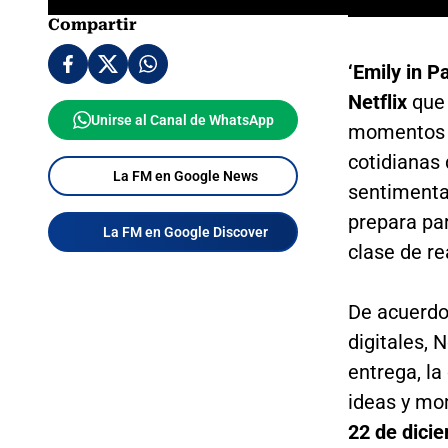
Compartir
‘Emily in P
Netflix
que 
Unirse al Canal de WhatsApp
momentos r
cotidianas
La FM en Google News
sentimenta
prepara pa
La FM en Google Discover
clase de re
De acuerdo
digitales, N
entrega, l
ideas y mo
22 de dici