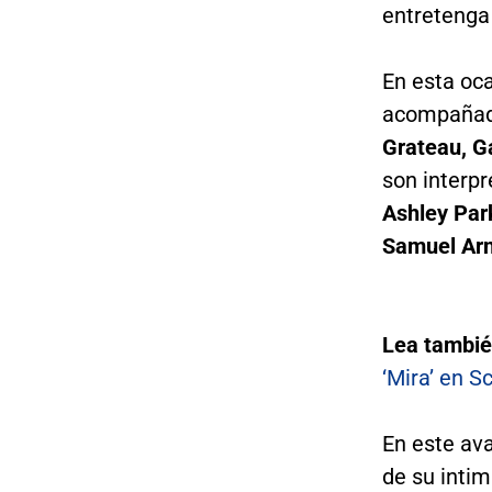
entretenga
En esta oca
acompañada
Grateau, Ga
son interp
Ashley Par
Samuel Arn
Lea tambi
‘Mira’ en 
En este ava
de su inti