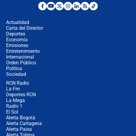
Desde dermatitis hasta infecciones:
los riesgos de usar cascos de motos
de aplicaciones de transporte
Actualidad
Carta del Director
¿Cómo comprar dólares desde el
Deportes
celular? Requisitos, pasos y
Economía
recomendaciones
Emisiones
Entretenimiento
Internacional
Las seis de las 6 con Juan Lozano |
Orden Público
jueves 6 de agosto de 2026
Política
Sociedad
RCN Radio
Posesión de Abelardo De La Espriella
La Fm
en Cali: ¿qué pasará con los
congresistas del Pacto Histórico que
Deportes RCN
no asistirán?
La Mega
Radio 1
El Sol
Alerta Bogotá
Alerta Cartagena
Alerta Paisa
Alerta Tolima