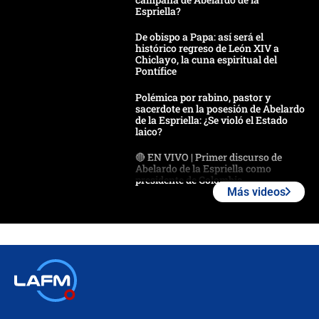
Espriella?
De obispo a Papa: así será el
histórico regreso de León XIV a
Chiclayo, la cuna espiritual del
Pontífice
Polémica por rabino, pastor y
sacerdote en la posesión de Abelardo
de la Espriella: ¿Se violó el Estado
laico?
🔴 EN VIVO | Primer discurso de
Abelardo de la Espriella como
presidente de Colombia
Más videos
¿La posesión de Abelardo De la
Espriella en Cali inicia la
descentralización en Colombia? Esto
respondió el alcalde Eder
Así será la posesión de Abelardo de
la Espriella este 7 de agosto:
cronograma oficial y detalles clave