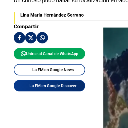
Un curioso pudo hallar su localización en Goo
Lina María Hernández Serrano
Compartir
Unirse al Canal de WhatsApp
La FM en Google News
La FM en Google Discover