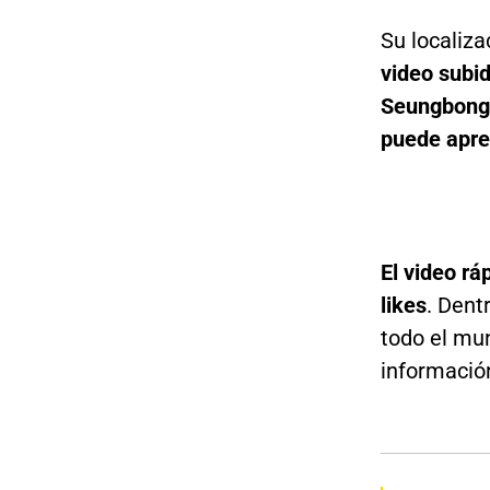
Su localiza
video subid
Seungbong-r
puede apre
El video rá
likes
. Dent
todo el mu
informació