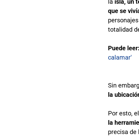
la
isla, un 
que se viví
personajes
totalidad d
Puede leer
calamar'
Sin embarg
la ubicació
Por esto, e
la herramie
precisa de 