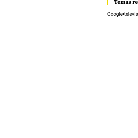
Temas re
Google
televi