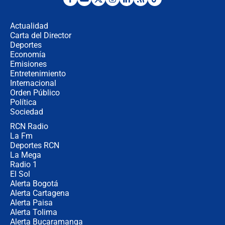
Desde dermatitis hasta infecciones:
los riesgos de usar cascos de motos
de aplicaciones de transporte
Actualidad
Carta del Director
¿Cómo comprar dólares desde el
Deportes
celular? Requisitos, pasos y
Economía
recomendaciones
Emisiones
Entretenimiento
Internacional
Las seis de las 6 con Juan Lozano |
Orden Público
jueves 6 de agosto de 2026
Política
Sociedad
RCN Radio
Posesión de Abelardo De La Espriella
La Fm
en Cali: ¿qué pasará con los
congresistas del Pacto Histórico que
Deportes RCN
no asistirán?
La Mega
Radio 1
El Sol
Alerta Bogotá
Alerta Cartagena
Alerta Paisa
Alerta Tolima
Alerta Bucaramanga