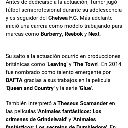
Antes de dedicarse a la actuación, Turner jugó
fútbol semiprofesional durante su adolescencia
y es seguidor del
Chelsea F.C.
Más adelante
inició una carrera como modelo trabajando para
marcas como
Burberry
,
Reebok
y
Next
.
Su salto a la actuación ocurrió en producciones
británicas como
'Leaving'
y
'The Town'
. En 2014
fue nombrado como talento emergente por
BAFTA
gracias a sus trabajos en la película
'Queen and Country'
y la serie
'Glue'
.
También interpretó a
Theseus Scamander
en
las películas
'Animales fantásticos: Los
crímenes de Grindelwald'
y
'Animales
fantásticos: Los secretos de Dumbledore'
. En