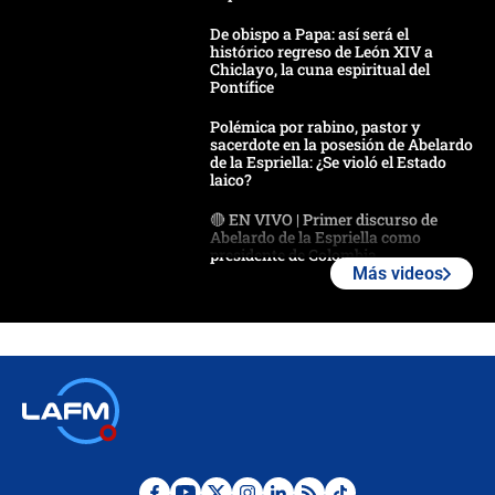
De obispo a Papa: así será el
histórico regreso de León XIV a
Chiclayo, la cuna espiritual del
Pontífice
Polémica por rabino, pastor y
sacerdote en la posesión de Abelardo
de la Espriella: ¿Se violó el Estado
laico?
🔴 EN VIVO | Primer discurso de
Abelardo de la Espriella como
presidente de Colombia
Más videos
¿La posesión de Abelardo De la
Espriella en Cali inicia la
descentralización en Colombia? Esto
respondió el alcalde Eder
Así será la posesión de Abelardo de
la Espriella este 7 de agosto:
cronograma oficial y detalles clave