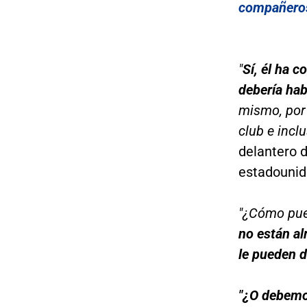
compañero
"
Sí, él ha 
debería hab
mismo, por 
club e incl
delantero d
estadounid
"¿Cómo pue
no están al
le pueden 
"¿O debemo