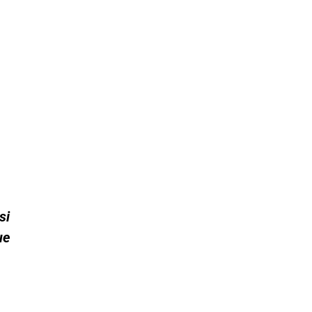
si
ue