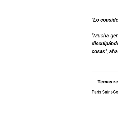
"Lo conside
"Mucha gen
disculpándo
cosas
"
, aña
Temas re
Paris Saint-G