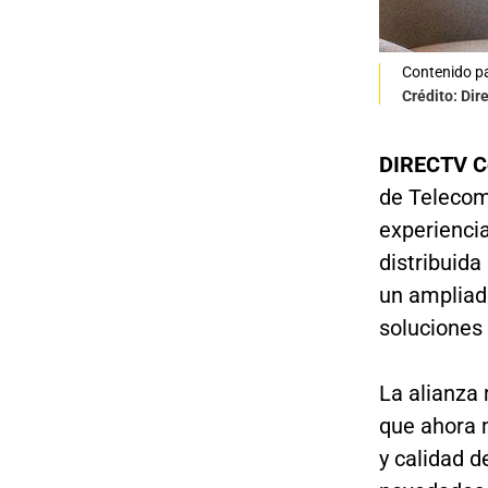
Contenido pa
Crédito: Dir
DIRECTV C
de Telecom
experienci
distribuida
un ampliad
soluciones
La alianza 
que ahora m
y calidad d