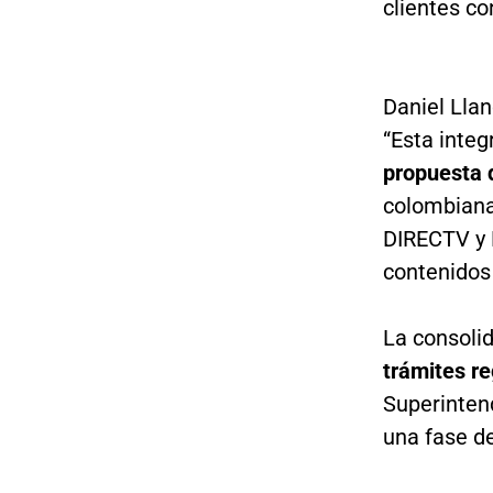
clientes co
Daniel Lla
“Esta inte
propuesta 
colombiana
DIRECTV y 
contenidos 
La consoli
trámites r
Superintend
una fase d