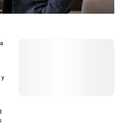
sa
 y
d
s