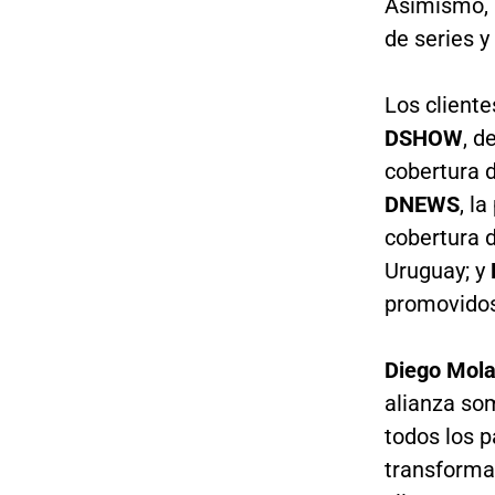
Asimismo, 
de series y
Los client
DSHOW
, d
cobertura d
DNEWS
, l
cobertura d
Uruguay; y
promovidos
Diego Mol
alianza som
todos los p
transforma