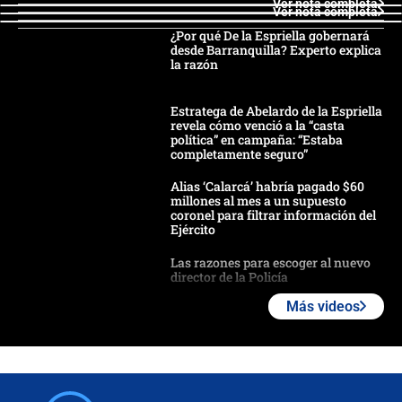
Ver nota completa
Ver nota completa
¿Por qué De la Espriella gobernará
desde Barranquilla? Experto explica
la razón
Estratega de Abelardo de la Espriella
revela cómo venció a la “casta
política” en campaña: “Estaba
completamente seguro”
Alias ‘Calarcá’ habría pagado $60
millones al mes a un supuesto
coronel para filtrar información del
Ejército
Las razones para escoger al nuevo
director de la Policía
Más videos
"Prohibir es la salida fácil": ¿Qué
futuro les espera a las cabalgatas en
Colombia?