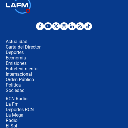
Ministro de Defensa no descarta el
uso de la UNDMO ante posibles
disturbios durante la posesión
"No hubo fraude ni posibilidad de
fraude": Auditoría respondió a
señalamientos de Petro sobre
Actualidad
elección de Abelardo de La Espriella
Carta del Director
Tras su posesión, presidente De la
Deportes
Espriella empieza gira por regiones
Economía
donde perdió
Emisiones
Entretenimiento
Internacional
Las seis de las 6 con Juan Lozano |
Orden Público
miércoles 5 de agosto de 2026
Política
Sociedad
RCN Radio
🔴 EN VIVO | Noticiero La FM con
La Fm
Juan Lozano - 5 de agosto de 2026
Deportes RCN
La Mega
Radio 1
El Sol