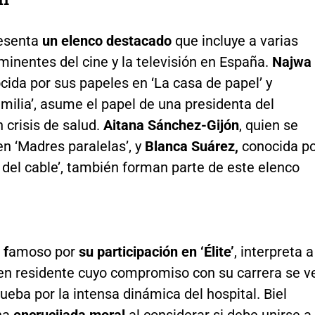
resenta
un elenco destacado
que incluye a varias
minentes del cine y la televisión en España.
Najwa
ida por sus papeles en ‘La casa de papel’ y
milia’, asume el papel de una presidenta del
 crisis de salud.
Aitana Sánchez-Gijón
, quien se
en ‘Madres paralelas’, y
Blanca Suárez,
conocida p
 del cable’, también forman parte de este elenco
 f
amoso por
su participación en ‘Élite’
, interpreta a
ven residente cuyo compromiso con su carrera se v
ueba por la intensa dinámica del hospital. Biel
na
encrucijada moral
al considerar si debe unirse a