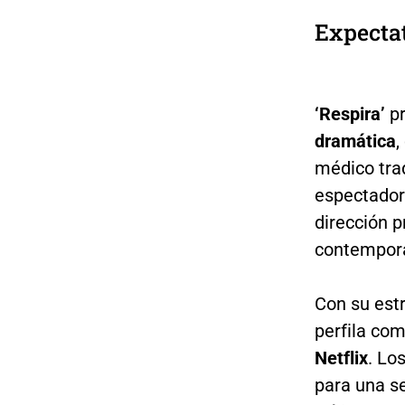
Expectat
‘Respira’
p
dramática
,
médico trad
espectador
dirección 
contemporá
Con su est
perfila co
Netflix
. Lo
para una s