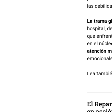
las debilid
La trama g
hospital, d
que enfren
en el núcle
atención m
emocionales
Lea tambié
El Repar
en acci