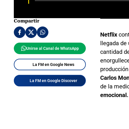
Compartir
Netflix
cont
llegada de
Unirse al Canal de WhatsApp
cantidad d
enorgullec
La FM en Google News
producción
Carlos Mon
La FM en Google Discover
de la medi
emocional.