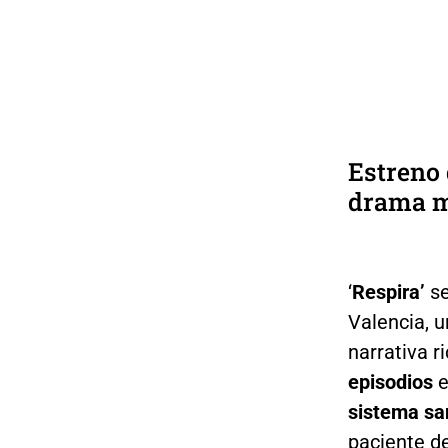
Estreno 
drama m
‘
Respira’
se
Valencia, 
narrativa r
episodios
e
sistema sa
paciente de