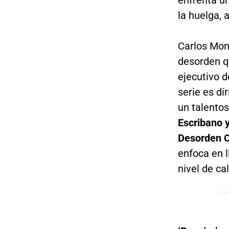
la huelga, 
Carlos Mon
desorden qu
ejecutivo d
serie es di
un talento
Escribano 
Desorden C
enfoca en l
nivel de ca