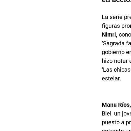
La serie p
figuras pro
Nimri,
conoc
‘Sagrada fa
gobierno en
hizo notar 
‘Las chicas
estelar.
Manu Ríos,
Biel, un jo
puesto a pr
enfrenta u