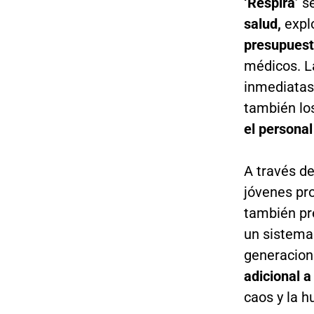
‘Respira’
se
salud,
explo
presupuesta
médicos. L
inmediatas 
también lo
el personal
A través d
jóvenes pr
también pr
un sistema
generacion
adicional a 
caos y la h