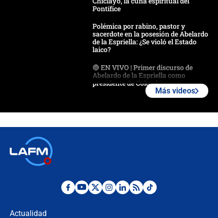
Chiclayo, la cuna espiritual del
Pontífice
Polémica por rabino, pastor y
sacerdote en la posesión de Abelardo
de la Espriella: ¿Se violó el Estado
laico?
🔴 EN VIVO | Primer discurso de
Abelardo de la Espriella como
presidente de Colombia
Más videos
¿La posesión de Abelardo De la
Espriella en Cali inicia la
descentralización en Colombia? Esto
respondió el alcalde Eder
Así será la posesión de Abelardo de
la Espriella este 7 de agosto:
cronograma oficial y detalles clave
Desde dermatitis hasta infecciones:
los riesgos de usar cascos de motos
de aplicaciones de transporte
Actualidad