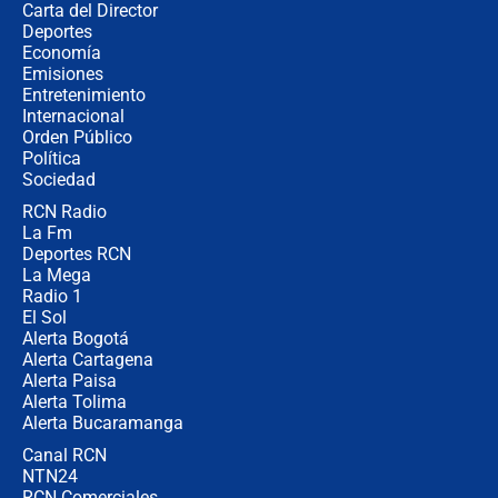
Carta del Director
¿Cómo comprar dólares desde el
Deportes
celular? Requisitos, pasos y
Economía
recomendaciones
Emisiones
Entretenimiento
Internacional
Las seis de las 6 con Juan Lozano |
Orden Público
jueves 6 de agosto de 2026
Política
Sociedad
RCN Radio
Posesión de Abelardo De La Espriella
La Fm
en Cali: ¿qué pasará con los
congresistas del Pacto Histórico que
Deportes RCN
no asistirán?
La Mega
Radio 1
El Sol
Alerta Bogotá
Alerta Cartagena
Alerta Paisa
Alerta Tolima
Alerta Bucaramanga
Canal RCN
NTN24
RCN Comerciales