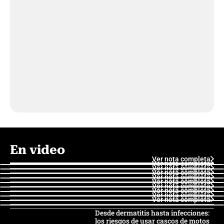
En video
Ver nota completa
Ver nota completa
Ver nota completa
Ver nota completa
Ver nota completa
Ver nota completa
Ver nota completa
Ver nota completa
Ver nota completa
Ver nota completa
Desde dermatitis hasta infecciones:
los riesgos de usar cascos de motos