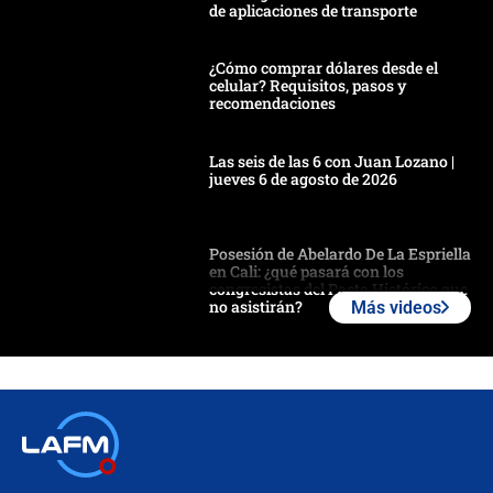
de aplicaciones de transporte
¿Cómo comprar dólares desde el
celular? Requisitos, pasos y
recomendaciones
Las seis de las 6 con Juan Lozano |
jueves 6 de agosto de 2026
Posesión de Abelardo De La Espriella
en Cali: ¿qué pasará con los
congresistas del Pacto Histórico que
no asistirán?
Más videos
Álvaro Uribe asistirá a la posesión y
crece el pulso por la elección del
contralor
🔴 EN VIVO | Noticiero La FM con
Juan Lozano - 6 de agosto de 2026