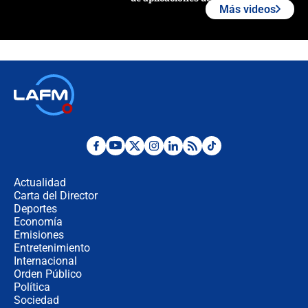
Más videos
¿Cómo comprar dólares desde el
celular? Requisitos, pasos y
recomendaciones
Las seis de las 6 con Juan Lozano |
jueves 6 de agosto de 2026
Posesión de Abelardo De La Espriella
en Cali: ¿qué pasará con los
congresistas del Pacto Histórico que
Actualidad
no asistirán?
Carta del Director
Álvaro Uribe asistirá a la posesión y
Deportes
crece el pulso por la elección del
Economía
contralor
Emisiones
Entretenimiento
Internacional
🔴 EN VIVO | Noticiero La FM con
Orden Público
Juan Lozano - 6 de agosto de 2026
Política
Sociedad