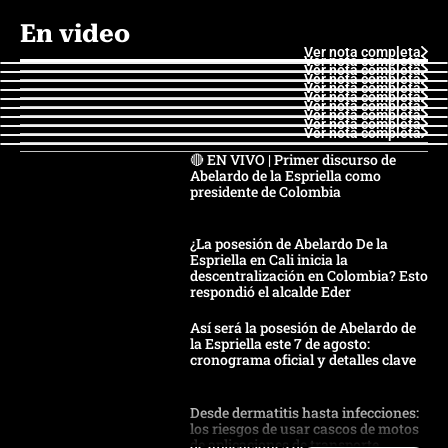
En video
Ver nota completa
Ver nota completa
Ver nota completa
Ver nota completa
Ver nota completa
Ver nota completa
Ver nota completa
Ver nota completa
Ver nota completa
Ver nota completa
🔴 EN VIVO | Primer discurso de
Abelardo de la Espriella como
presidente de Colombia
¿La posesión de Abelardo De la
Espriella en Cali inicia la
descentralización en Colombia? Esto
respondió el alcalde Eder
Así será la posesión de Abelardo de
la Espriella este 7 de agosto:
cronograma oficial y detalles clave
Desde dermatitis hasta infecciones:
los riesgos de usar cascos de motos
de aplicaciones de transporte