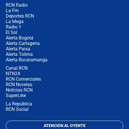
RCN Radio
¿Por qué De la Espriella gobernará
La Fm
desde Barranquilla? Experto explica
la razón
Deportes RCN
La Mega
Radio 1
El Sol
Alerta Bogotá
Alerta Cartagena
Alerta Paisa
Alerta Tolima
Alerta Bucaramanga
Canal RCN
NTN24
RCN Comerciales
RCN Novelas
Noticias RCN
SuperLike
La República
RCN Social
ATENCIÓN AL OYENTE