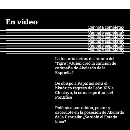
En video
Ver nota completa
Ver nota completa
Ver nota completa
Ver nota completa
Ver nota completa
Ver nota completa
Ver nota completa
Ver nota completa
Ver nota completa
Ver nota completa
La historia detrás del himno del
'Tigre': ¿Quién creó la canción de
campaña de Abelardo de la
Espriella?
De obispo a Papa: así será el
histórico regreso de León XIV a
Chiclayo, la cuna espiritual del
Pontífice
Polémica por rabino, pastor y
sacerdote en la posesión de Abelardo
de la Espriella: ¿Se violó el Estado
laico?