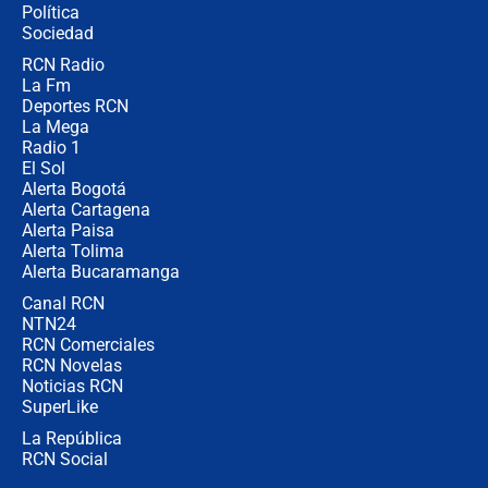
Política
Sociedad
RCN Radio
Posesión de Abelardo De La Espriella
La Fm
en Cali: ¿qué pasará con los
congresistas del Pacto Histórico que
Deportes RCN
no asistirán?
La Mega
Radio 1
El Sol
Alerta Bogotá
Alerta Cartagena
Alerta Paisa
Alerta Tolima
Alerta Bucaramanga
Canal RCN
NTN24
RCN Comerciales
RCN Novelas
Noticias RCN
SuperLike
La República
RCN Social