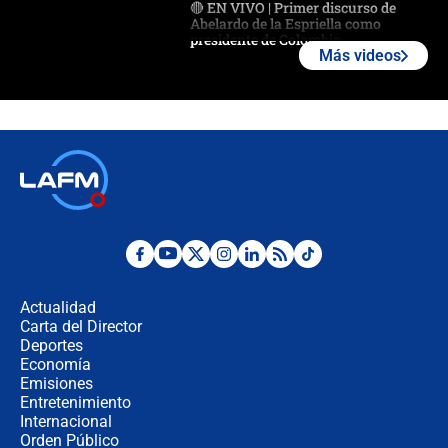
🔴 EN VIVO | Primer discurso de
Abelardo de la Espriella como
presidente de Colombia
Más videos
¿La posesión de Abelardo De la
Espriella en Cali inicia la
descentralización en Colombia? Esto
respondió el alcalde Eder
Así será la posesión de Abelardo de
la Espriella este 7 de agosto:
cronograma oficial y detalles clave
Desde dermatitis hasta infecciones:
los riesgos de usar cascos de motos
de aplicaciones de transporte
Actualidad
Carta del Director
¿Cómo comprar dólares desde el
Deportes
celular? Requisitos, pasos y
Economía
recomendaciones
Emisiones
Entretenimiento
Internacional
Las seis de las 6 con Juan Lozano |
Orden Público
jueves 6 de agosto de 2026