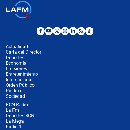
🔴 EN VIVO | Noticiero La FM con
Juan Lozano - 6 de agosto de 2026
¿Por qué De la Espriella gobernará
desde Barranquilla? Experto explica
la razón
Actualidad
Carta del Director
Estratega de Abelardo de la Espriella
Deportes
revela cómo venció a la “casta
Economía
política” en campaña: “Estaba
Emisiones
completamente seguro”
Entretenimiento
Internacional
Alias ‘Calarcá’ habría pagado $60
Orden Público
millones al mes a un supuesto
Política
coronel para filtrar información del
Ejército
Sociedad
RCN Radio
Las razones para escoger al nuevo
La Fm
director de la Policía
Deportes RCN
La Mega
Radio 1