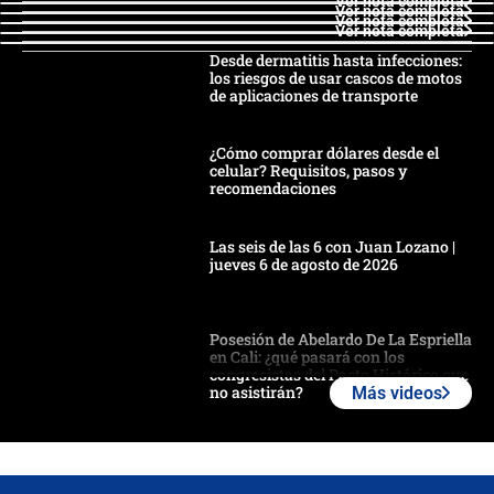
Ver nota completa
Ver nota completa
Ver nota completa
Ver nota completa
Desde dermatitis hasta infecciones:
los riesgos de usar cascos de motos
de aplicaciones de transporte
¿Cómo comprar dólares desde el
celular? Requisitos, pasos y
recomendaciones
Las seis de las 6 con Juan Lozano |
jueves 6 de agosto de 2026
Posesión de Abelardo De La Espriella
en Cali: ¿qué pasará con los
congresistas del Pacto Histórico que
no asistirán?
Más videos
Álvaro Uribe asistirá a la posesión y
crece el pulso por la elección del
contralor