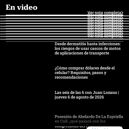
En video
Ver nota completa
Ver nota completa
Ver nota completa
Ver nota completa
Ver nota completa
Ver nota completa
Ver nota completa
Ver nota completa
Ver nota completa
Ver nota completa
Desde dermatitis hasta infecciones:
los riesgos de usar cascos de motos
de aplicaciones de transporte
¿Cómo comprar dólares desde el
celular? Requisitos, pasos y
recomendaciones
Las seis de las 6 con Juan Lozano |
jueves 6 de agosto de 2026
Posesión de Abelardo De La Espriella
en Cali: ¿qué pasará con los
congresistas del Pacto Histórico que