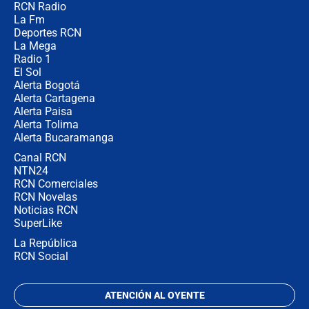
RCN Radio
Las razones para escoger al nuevo
La Fm
director de la Policía
Deportes RCN
La Mega
Radio 1
El Sol
Alerta Bogotá
Alerta Cartagena
Alerta Paisa
Alerta Tolima
Alerta Bucaramanga
Canal RCN
NTN24
RCN Comerciales
RCN Novelas
Noticias RCN
SuperLike
La República
RCN Social
ATENCIÓN AL OYENTE