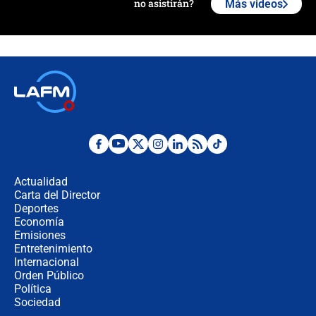
no asistirán?
Más videos
Álvaro Uribe asistirá a la posesión y
crece el pulso por la elección del
contralor
🔴 EN VIVO | Noticiero La FM con
Juan Lozano - 6 de agosto de 2026
¿Por qué De la Espriella gobernará
desde Barranquilla? Experto explica
la razón
Actualidad
Carta del Director
Estratega de Abelardo de la Espriella
Deportes
revela cómo venció a la “casta
Economía
política” en campaña: “Estaba
Emisiones
completamente seguro”
Entretenimiento
Internacional
Alias ‘Calarcá’ habría pagado $60
Orden Público
millones al mes a un supuesto
Política
coronel para filtrar información del
Ejército
Sociedad