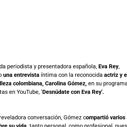
da periodista y presentadora española,
Eva Rey
,
bo
una entrevista
íntima con la reconocida
actriz y 
elleza colombiana, Carolina Gómez,
en su program
tas en YouTube, '
Desnúdate con Eva Rey'.
 reveladora conversación, Gómez c
ompartió varios
bre su vida,
tanto personal, como profesional, pue