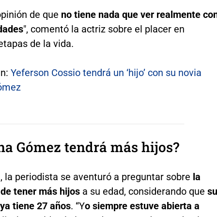
opinión de que
no tiene nada que ver realmente co
dades
", comentó la actriz sobre el placer en
etapas de la vida.
én:
Yeferson Cossio tendrá un ‘hijo’ con su novia
Gómez
na Gómez tendrá más hijos?
 la periodista se aventuró a preguntar sobre
la
 de tener más hijos
a su edad, considerando que
s
 ya tiene 27 años
. “Y
o siempre estuve abierta a