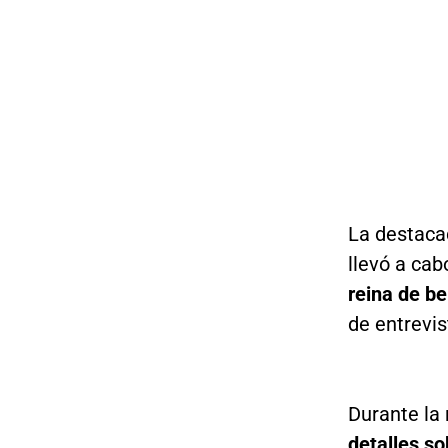
La destaca
llevó a ca
reina de b
de entrevis
Durante la
detalles so