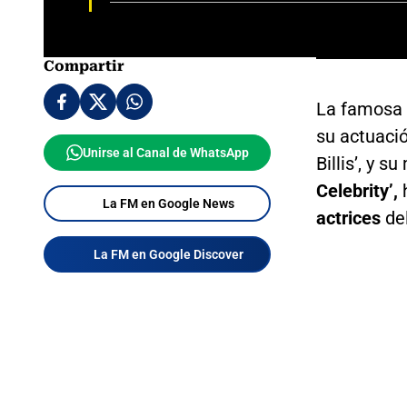
Compartir
La famosa 
su actuació
Unirse al Canal de WhatsApp
Billis’, y 
Celebrity’,
h
La FM en Google News
actrices
del
La FM en Google Discover