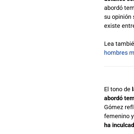
abordó te
su opinión
existe ent
Lea tambi
hombres me
El tono de
l
abordó tem
Gómez refl
femenino y 
ha inculcad