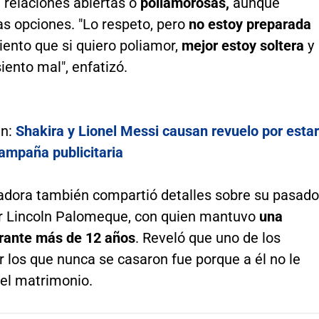
a relaciones abiertas o
poliamorosas,
aunque
as opciones. "Lo respeto, pero
no estoy preparada
Siento que si quiero poliamor,
mejor estoy soltera
y
iento mal", enfatizó.
én:
Shakira y Lionel Messi causan revuelo por estar
campaña publicitaria
adora también compartió detalles sobre su pasado
or Lincoln Palomeque, con quien mantuvo
una
urante más de 12 años
. Reveló que uno de los
 los que nunca se casaron fue porque a él no le
 el matrimonio.