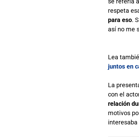
se refería 
respeta es
para eso
. 
así no me s
Lea tambi
juntos en 
La present
con el act
relación d
motivos por
interesaba