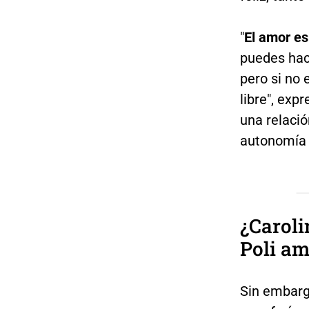
"
El amor es
puedes hace
pero si no 
libre", exp
una relació
autonomía 
¿Caroli
Poli a
Sin embargo