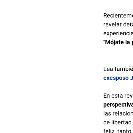
Recienteme
revelar det
experiencia
"Mójate la
Lea tambi
exesposo J
En esta re
perspectiv
las relacio
de libertad
feliz, tanto