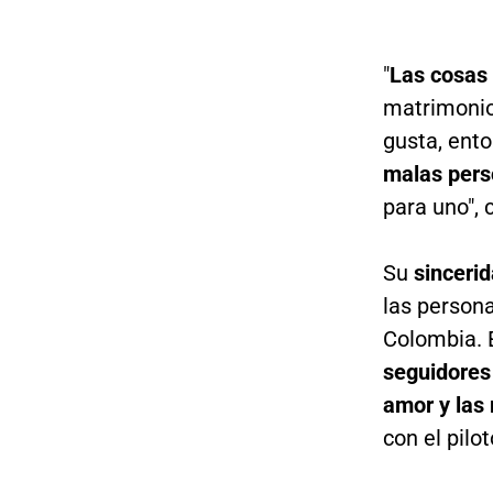
"
Las cosas
matrimonio, 
gusta, ent
malas pers
para uno", 
Su
sinceri
las person
Colombia. E
seguidores
amor y las 
con el pilo