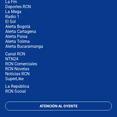
La Fm
director de la Policía
Deportes RCN
La Mega
Radio 1
El Sol
Alerta Bogotá
Alerta Cartagena
Alerta Paisa
Alerta Tolima
Alerta Bucaramanga
Canal RCN
NTN24
RCN Comerciales
RCN Novelas
Noticias RCN
SuperLike
La República
RCN Social
ATENCIÓN AL OYENTE