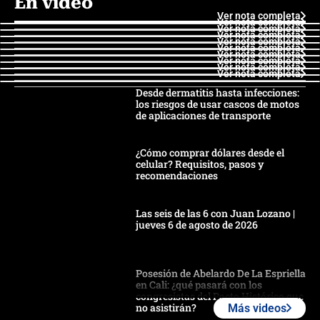
En video
Ver nota completa
Ver nota completa
Ver nota completa
Ver nota completa
Ver nota completa
Ver nota completa
Ver nota completa
Ver nota completa
Ver nota completa
Ver nota completa
Desde dermatitis hasta infecciones:
los riesgos de usar cascos de motos
de aplicaciones de transporte
¿Cómo comprar dólares desde el
celular? Requisitos, pasos y
recomendaciones
Las seis de las 6 con Juan Lozano |
jueves 6 de agosto de 2026
Posesión de Abelardo De La Espriella
en Cali: ¿qué pasará con los
congresistas del Pacto Histórico que
no asistirán?
Más videos