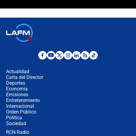
Álvaro Uribe asistirá a la posesión y
crece el pulso por la elección del
contralor
🔴 EN VIVO | Noticiero La FM con
Juan Lozano - 6 de agosto de 2026
¿Por qué De la Espriella gobernará
desde Barranquilla? Experto explica
la razón
Actualidad
Carta del Director
Estratega de Abelardo de la Espriella
Deportes
revela cómo venció a la “casta
Economía
política” en campaña: “Estaba
Emisiones
completamente seguro”
Entretenimiento
Internacional
Alias ‘Calarcá’ habría pagado $60
Orden Público
millones al mes a un supuesto
Política
coronel para filtrar información del
Ejército
Sociedad
RCN Radio
Las razones para escoger al nuevo