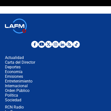
Desde dermatitis hasta infecciones:
los riesgos de usar cascos de motos
de aplicaciones de transporte
¿Cómo comprar dólares desde el
celular? Requisitos, pasos y
recomendaciones
Las seis de las 6 con Juan Lozano |
jueves 6 de agosto de 2026
Actualidad
Carta del Director
Posesión de Abelardo De La Espriella
Deportes
en Cali: ¿qué pasará con los
Economía
congresistas del Pacto Histórico que
Emisiones
no asistirán?
Entretenimiento
Internacional
Álvaro Uribe asistirá a la posesión y
Orden Público
crece el pulso por la elección del
Política
contralor
Sociedad
RCN Radio
🔴 EN VIVO | Noticiero La FM con