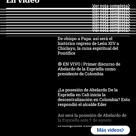
En video
Ver nota completa
Ver nota completa
Ver nota completa
Ver nota completa
Ver nota completa
Ver nota completa
Ver nota completa
Ver nota completa
Ver nota completa
Ver nota completa
De obispo a Papa: así será el
histórico regreso de León XIV a
Chiclayo, la cuna espiritual del
Pontífice
🔴 EN VIVO | Primer discurso de
Abelardo de la Espriella como
presidente de Colombia
¿La posesión de Abelardo De la
Espriella en Cali inicia la
descentralización en Colombia? Esto
respondió el alcalde Eder
Así será la posesión de Abelardo de
la Espriella este 7 de agosto:
cronograma oficial y detalles clave
Más videos