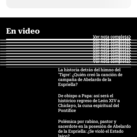
En video
Ver nota completa
Ver nota completa
Ver nota completa
Ver nota completa
Ver nota completa
Ver nota completa
Ver nota completa
Ver nota completa
Ver nota completa
Ver nota completa
La historia detrás del himno del
'Tigre': ¿Quién creó la canción de
campaña de Abelardo de la
Espriella?
De obispo a Papa: así será el
histórico regreso de León XIV a
Chiclayo, la cuna espiritual del
Pontífice
Polémica por rabino, pastor y
sacerdote en la posesión de Abelardo
de la Espriella: ¿Se violó el Estado
laico?