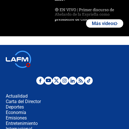
🔴 EN VIVO | Primer discurso de
Abelardo de la Espriella como
presidente de Colombia
Más videos
¿La posesión de Abelardo De la
Espriella en Cali inicia la
descentralización en Colombia? Esto
respondió el alcalde Eder
Así será la posesión de Abelardo de
la Espriella este 7 de agosto:
cronograma oficial y detalles clave
Desde dermatitis hasta infecciones:
los riesgos de usar cascos de motos
de aplicaciones de transporte
Actualidad
Carta del Director
¿Cómo comprar dólares desde el
Deportes
celular? Requisitos, pasos y
Economía
recomendaciones
Emisiones
Entretenimiento
Internacional