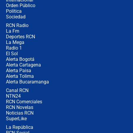
Las seis de las 6 con Juan Lozano |
Orden Público
jueves 6 de agosto de 2026
Política
Sociedad
RCN Radio
Posesión de Abelardo De La Espriella
La Fm
en Cali: ¿qué pasará con los
congresistas del Pacto Histórico que
Deportes RCN
no asistirán?
La Mega
Radio 1
El Sol
Alerta Bogotá
Alerta Cartagena
Alerta Paisa
Alerta Tolima
Alerta Bucaramanga
Canal RCN
NTN24
RCN Comerciales
RCN Novelas
Noticias RCN
SuperLike
La República
RCN Social