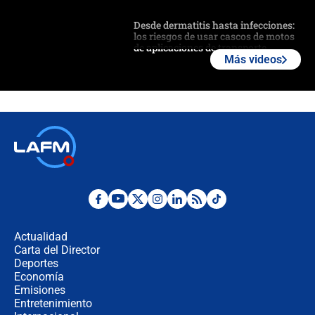
Desde dermatitis hasta infecciones:
los riesgos de usar cascos de motos
de aplicaciones de transporte
Más videos
¿Cómo comprar dólares desde el
celular? Requisitos, pasos y
recomendaciones
Las seis de las 6 con Juan Lozano |
jueves 6 de agosto de 2026
Posesión de Abelardo De La Espriella
en Cali: ¿qué pasará con los
congresistas del Pacto Histórico que
Actualidad
no asistirán?
Carta del Director
Álvaro Uribe asistirá a la posesión y
Deportes
crece el pulso por la elección del
Economía
contralor
Emisiones
Entretenimiento