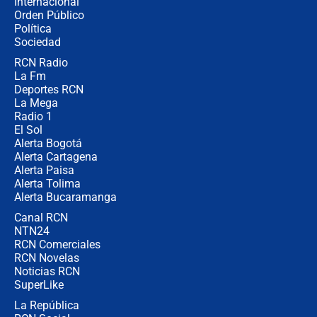
Internacional
🔴 EN VIVO | Noticiero La FM con
Orden Público
Juan Lozano - 6 de agosto de 2026
Política
Sociedad
RCN Radio
¿Por qué De la Espriella gobernará
La Fm
desde Barranquilla? Experto explica
la razón
Deportes RCN
La Mega
Radio 1
El Sol
Alerta Bogotá
Alerta Cartagena
Alerta Paisa
Alerta Tolima
Alerta Bucaramanga
Canal RCN
NTN24
RCN Comerciales
RCN Novelas
Noticias RCN
SuperLike
La República