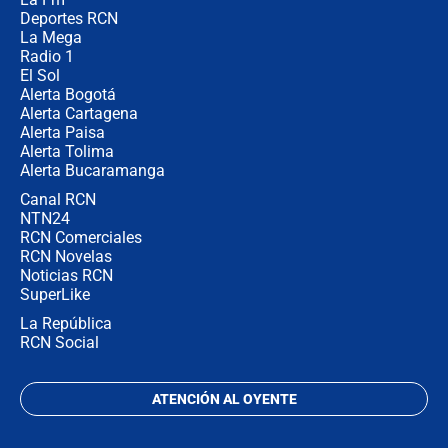
director de la Policía
Deportes RCN
La Mega
Radio 1
El Sol
Alerta Bogotá
Alerta Cartagena
Alerta Paisa
Alerta Tolima
Alerta Bucaramanga
Canal RCN
NTN24
RCN Comerciales
RCN Novelas
Noticias RCN
SuperLike
La República
RCN Social
ATENCIÓN AL OYENTE