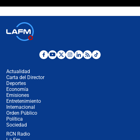
Álvaro Uribe asistirá a la posesión y
crece el pulso por la elección del
contralor
🔴 EN VIVO | Noticiero La FM con
Juan Lozano - 6 de agosto de 2026
¿Por qué De la Espriella gobernará
desde Barranquilla? Experto explica
la razón
Actualidad
Carta del Director
Estratega de Abelardo de la Espriella
Deportes
revela cómo venció a la “casta
Economía
política” en campaña: “Estaba
Emisiones
completamente seguro”
Entretenimiento
Internacional
Alias ‘Calarcá’ habría pagado $60
Orden Público
millones al mes a un supuesto
Política
coronel para filtrar información del
Ejército
Sociedad
RCN Radio
Las razones para escoger al nuevo
La Fm