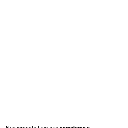
Nuevamente tuvo que
someterse a