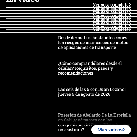
Ver nota completa
Ver nota completa
Ver nota completa
Ver nota completa
Ver nota completa
Ver nota completa
Ver nota completa
Ver nota completa
Ver nota completa
Ver nota completa
Desde dermatitis hasta infecciones:
los riesgos de usar cascos de motos
de aplicaciones de transporte
¿Cómo comprar dólares desde el
celular? Requisitos, pasos y
recomendaciones
Las seis de las 6 con Juan Lozano |
jueves 6 de agosto de 2026
Posesión de Abelardo De La Espriella
en Cali: ¿qué pasará con los
congresistas del Pacto Histórico que
no asistirán?
Más videos