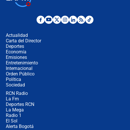
jueves 6 de agosto de 2026
Posesión de Abelardo De La Espriella
en Cali: ¿qué pasará con los
congresistas del Pacto Histórico que
Actualidad
no asistirán?
Carta del Director
Álvaro Uribe asistirá a la posesión y
Deportes
crece el pulso por la elección del
Economía
contralor
Emisiones
Entretenimiento
Internacional
🔴 EN VIVO | Noticiero La FM con
Orden Público
Juan Lozano - 6 de agosto de 2026
Política
Sociedad
RCN Radio
¿Por qué De la Espriella gobernará
La Fm
desde Barranquilla? Experto explica
la razón
Deportes RCN
La Mega
Radio 1
El Sol
Alerta Bogotá