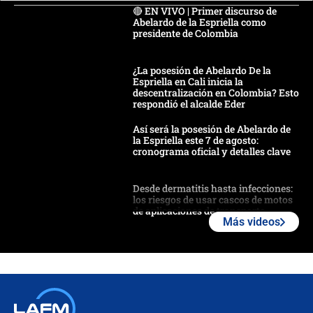
🔴 EN VIVO | Primer discurso de
Abelardo de la Espriella como
presidente de Colombia
¿La posesión de Abelardo De la
Espriella en Cali inicia la
descentralización en Colombia? Esto
respondió el alcalde Eder
Así será la posesión de Abelardo de
la Espriella este 7 de agosto:
cronograma oficial y detalles clave
Desde dermatitis hasta infecciones:
los riesgos de usar cascos de motos
de aplicaciones de transporte
Más videos
¿Cómo comprar dólares desde el
celular? Requisitos, pasos y
recomendaciones
Las seis de las 6 con Juan Lozano |