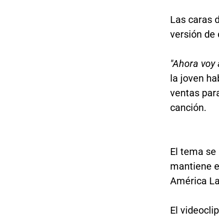
Las caras d
versión de
"Ahora voy a
la joven ha
ventas par
canción.
El tema se
mantiene en
América La
El videocli