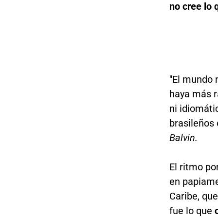
no cree lo 
"El mundo n
haya más ra
ni idiomát
brasileños
Balvin.
El ritmo po
en papiamen
Caribe, que
fue lo que