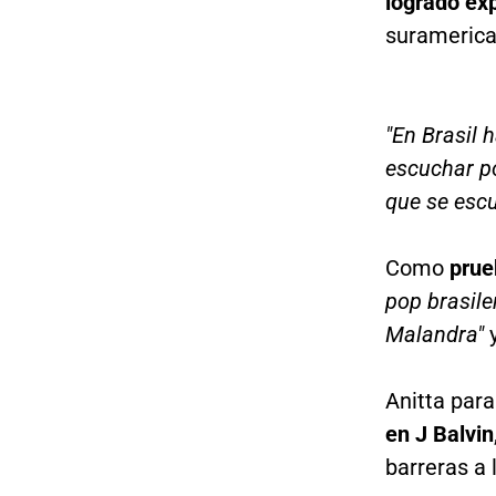
logrado exp
suramerica
"En Brasil 
escuchar po
que se escu
Como
prue
pop brasile
Malandra"
Anitta par
en J Balvin
barreras a 