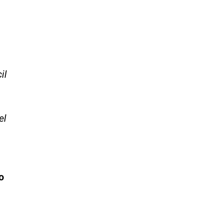
il
el
o