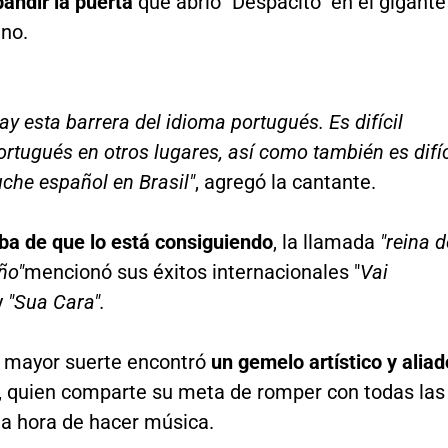
andir la puerta
que abrió "Despacito" en el gigante
no.
hay esta barrera del idioma portugués. Es difícil
rtugués en otros lugares, así como también es difíc
che español en Brasil"
, agregó la cantante.
ba de que lo está consiguiendo
, la llamada
"reina d
ño"
mencionó sus éxitos internacionales "
Vai
y
"Sua Cara".
a mayor suerte encontró
un gemelo artístico y aliad
, quien comparte su meta de romper con todas las
la hora de hacer música.