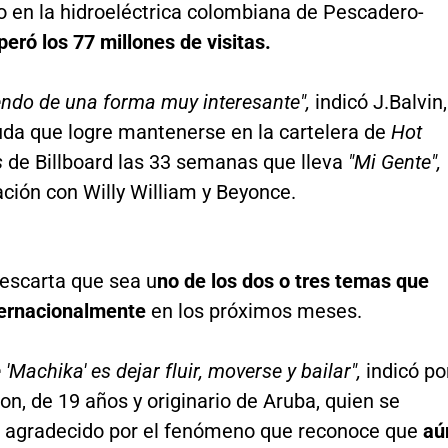
o en la hidroeléctrica colombiana de Pescadero-
peró los 77 millones de visitas.
endo de una forma muy interesante",
indicó J.Balvin,
uda que logre mantenerse en la cartelera de
Hot
s
de Billboard las 33 semanas que lleva
"Mi Gente",
ción con Willy William y Beyonce.
scarta que sea u
no de los dos o tres temas que
ternacionalmente
en los próximos meses.
 'Machika' es dejar fluir, moverse y bailar",
indicó po
on, de 19 años y originario de Aruba, quien se
n agradecido por el fenómeno que reconoce que
aú