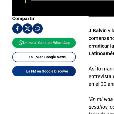
Compartir
J Balvin
y
l
comenzando
Unirse al Canal de WhatsApp
erradicar la
Latinoamér
La FM en Google News
Así lo mani
La FM en Google Discover
entrevista 
en el 30 an
"En mi vida
desafíos, c