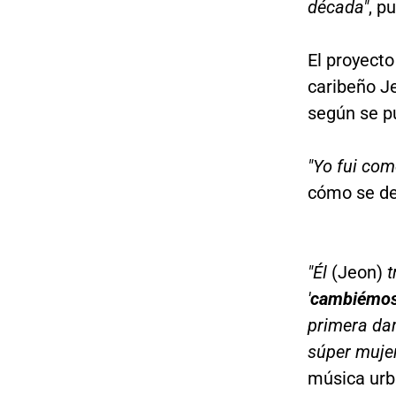
década"
, p
El proyecto
caribeño J
según se pu
"Yo fui como
cómo se des
"Él
(Jeon)
t
'
cambiémosl
primera dam
súper mujer
música urb