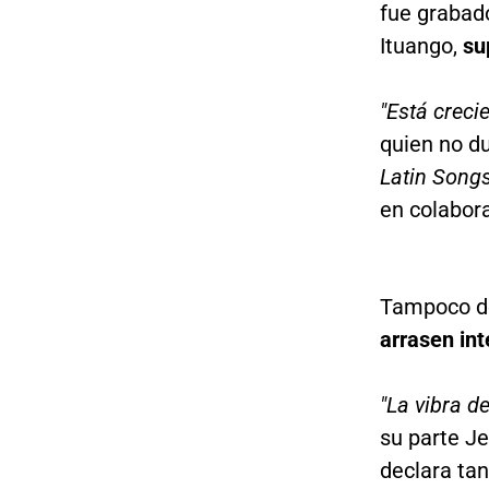
fue grabad
Ituango,
su
"Está creci
quien no d
Latin Song
en colabora
Tampoco de
arrasen in
"La vibra de
su parte Je
declara ta