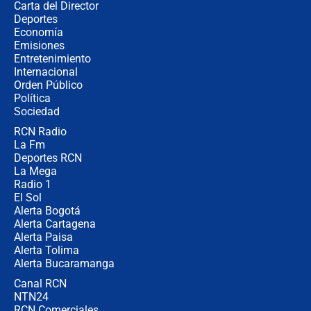
Carta del Director
Álvaro Uribe asistirá a la posesión y
Deportes
crece el pulso por la elección del
Economía
contralor
Emisiones
Entretenimiento
Internacional
🔴 EN VIVO | Noticiero La FM con
Orden Público
Juan Lozano - 6 de agosto de 2026
Política
Sociedad
RCN Radio
¿Por qué De la Espriella gobernará
La Fm
desde Barranquilla? Experto explica
la razón
Deportes RCN
La Mega
Radio 1
El Sol
Alerta Bogotá
Alerta Cartagena
Alerta Paisa
Alerta Tolima
Alerta Bucaramanga
Canal RCN
NTN24
RCN Comerciales