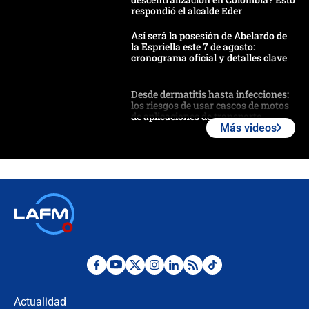
respondió el alcalde Eder
Así será la posesión de Abelardo de
la Espriella este 7 de agosto:
cronograma oficial y detalles clave
Desde dermatitis hasta infecciones:
los riesgos de usar cascos de motos
de aplicaciones de transporte
Más videos
¿Cómo comprar dólares desde el
celular? Requisitos, pasos y
recomendaciones
Las seis de las 6 con Juan Lozano |
jueves 6 de agosto de 2026
Posesión de Abelardo De La Espriella
en Cali: ¿qué pasará con los
congresistas del Pacto Histórico que
Actualidad
no asistirán?