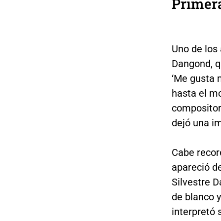
Primera
Uno de los
Dangond, qu
‘Me gusta m
hasta el m
compositor,
dejó una i
Cabe recor
apareció de
Silvestre 
de blanco 
interpretó 