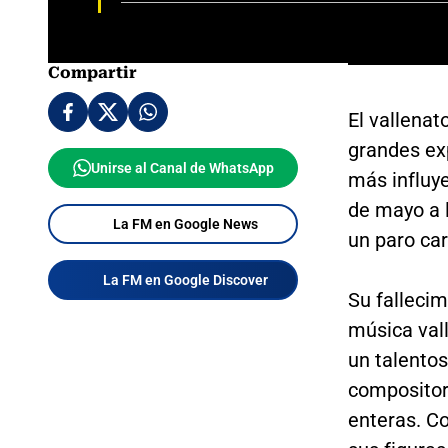
Compartir
El vallenat
grandes ex
Unirse al Canal de WhatsApp
más influye
de mayo a l
La FM en Google News
un paro car
La FM en Google Discover
Su fallecim
música vall
un talentos
compositor
enteras. Co