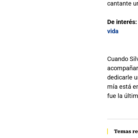
cantante u
De interés
vida
Cuando Silv
acompañaro
dedicarle 
mía está en
fue la últi
Temas re