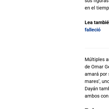
sus figura
en el tiemp
Lea tambi
falleció
Múltiples a
de Omar Ge
amará por 
mares’, uno
Dayán tamb
ambos con 