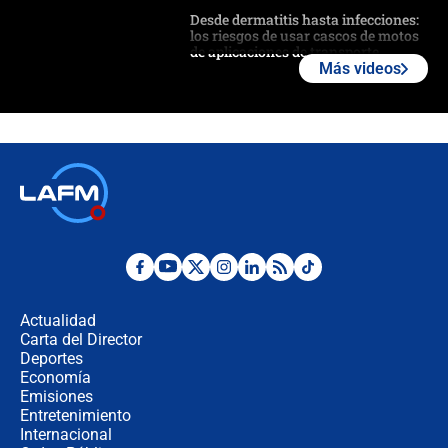
Desde dermatitis hasta infecciones:
los riesgos de usar cascos de motos
de aplicaciones de transporte
Más videos
¿Cómo comprar dólares desde el
celular? Requisitos, pasos y
recomendaciones
Las seis de las 6 con Juan Lozano |
jueves 6 de agosto de 2026
Posesión de Abelardo De La Espriella
en Cali: ¿qué pasará con los
congresistas del Pacto Histórico que
Actualidad
no asistirán?
Carta del Director
Álvaro Uribe asistirá a la posesión y
Deportes
crece el pulso por la elección del
Economía
contralor
Emisiones
Entretenimiento
Internacional
🔴 EN VIVO | Noticiero La FM con