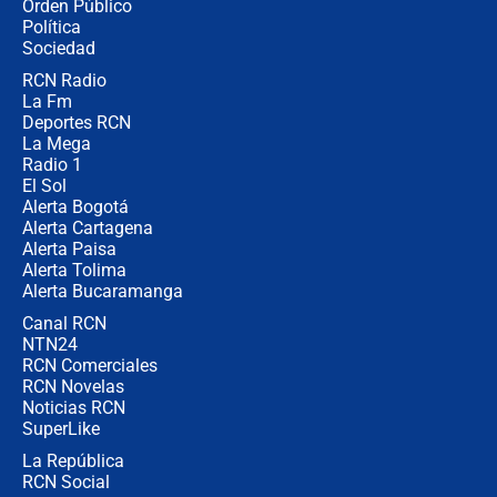
Orden Público
Juan Lozano - 6 de agosto de 2026
Política
Sociedad
RCN Radio
¿Por qué De la Espriella gobernará
La Fm
desde Barranquilla? Experto explica
la razón
Deportes RCN
La Mega
Radio 1
El Sol
Alerta Bogotá
Alerta Cartagena
Alerta Paisa
Alerta Tolima
Alerta Bucaramanga
Canal RCN
NTN24
RCN Comerciales
RCN Novelas
Noticias RCN
SuperLike
La República
RCN Social