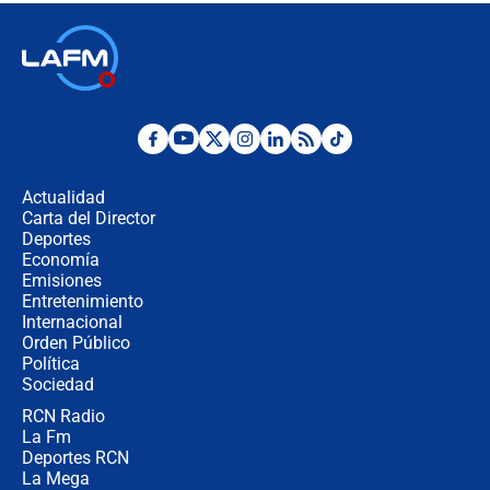
Las seis de las 6 con Juan Lozano |
jueves 6 de agosto de 2026
Posesión de Abelardo De La Espriella
en Cali: ¿qué pasará con los
congresistas del Pacto Histórico que
Actualidad
no asistirán?
Carta del Director
Álvaro Uribe asistirá a la posesión y
Deportes
crece el pulso por la elección del
Economía
contralor
Emisiones
Entretenimiento
Internacional
🔴 EN VIVO | Noticiero La FM con
Orden Público
Juan Lozano - 6 de agosto de 2026
Política
Sociedad
RCN Radio
¿Por qué De la Espriella gobernará
La Fm
desde Barranquilla? Experto explica
la razón
Deportes RCN
La Mega