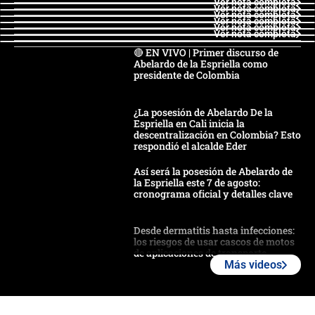
Ver nota completa
Ver nota completa
Ver nota completa
Ver nota completa
Ver nota completa
Ver nota completa
🔴 EN VIVO | Primer discurso de
Abelardo de la Espriella como
presidente de Colombia
¿La posesión de Abelardo De la
Espriella en Cali inicia la
descentralización en Colombia? Esto
respondió el alcalde Eder
Así será la posesión de Abelardo de
la Espriella este 7 de agosto:
cronograma oficial y detalles clave
Desde dermatitis hasta infecciones:
los riesgos de usar cascos de motos
de aplicaciones de transporte
Más videos
¿Cómo comprar dólares desde el
celular? Requisitos, pasos y
recomendaciones