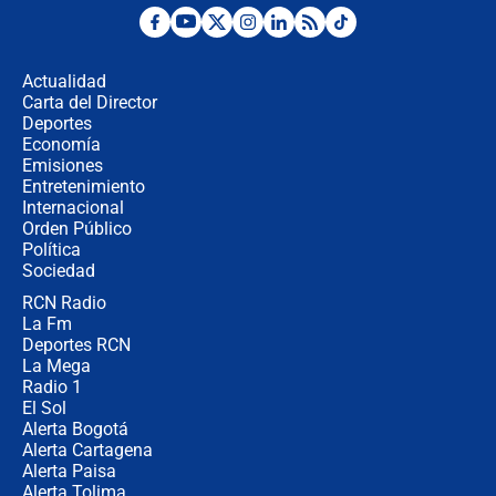
Fuerte temblor en Colombia hoy:
evacúan edificios y reportan daños
en Pereira, Armenia y Medellín
Actualidad
Carta del Director
Fuerte terremoto en Colombia se
Deportes
registró hoy 10 de agosto; sacudida
Economía
se sintió en varias ciudades
Emisiones
Entretenimiento
Internacional
🔴 EN VIVO | Noticiero La FM con
Orden Público
Juan Lozano - 10 de agosto de 2026
Política
Sociedad
RCN Radio
¿Por qué trasladaron desde Itagüí a
La Fm
jefes criminales ligados a la Paz
Total de Petro?: Las razones que
Deportes RCN
motivaron la decisión
La Mega
Radio 1
El Sol
Alerta Bogotá
Alerta Cartagena
Alerta Paisa
Alerta Tolima