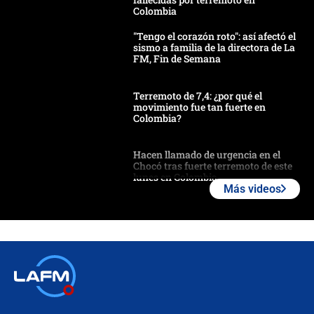
Colombia
"Tengo el corazón roto": así afectó el
sismo a familia de la directora de La
FM, Fin de Semana
Terremoto de 7,4: ¿por qué el
movimiento fue tan fuerte en
Colombia?
Hacen llamado de urgencia en el
Chocó tras fuerte terremoto de este
lunes en Colombia
Más videos
Estas fueron las medidas que activó
la UNGRD tras el fuerte terremoto de
7,4 hoy en Colombia
Terremoto en Cali: colapsó edificio
de tres pisos y rescataron a una
niña entre los escombros