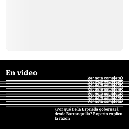
En video
Ver nota completa
Ver nota completa
Ver nota completa
Ver nota completa
Ver nota completa
Ver nota completa
Ver nota completa
Ver nota completa
Ver nota completa
Ver nota completa
¿Por qué De la Espriella gobernará
desde Barranquilla? Experto explica
la razón