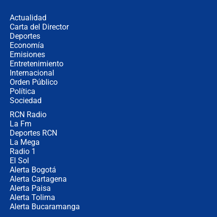
fraude": Auditoría respondió a
señalamientos de Petro sobre
Actualidad
elección de Abelardo de La Espriella
Carta del Director
Tras su posesión, presidente De la
Deportes
Espriella empieza gira por regiones
Economía
donde perdió
Emisiones
Entretenimiento
Internacional
Las seis de las 6 con Juan Lozano |
Orden Público
miércoles 5 de agosto de 2026
Política
Sociedad
RCN Radio
🔴 EN VIVO | Noticiero La FM con
La Fm
Juan Lozano - 5 de agosto de 2026
Deportes RCN
La Mega
Radio 1
El Sol
Alerta Bogotá
Alerta Cartagena
Alerta Paisa
Alerta Tolima
Alerta Bucaramanga