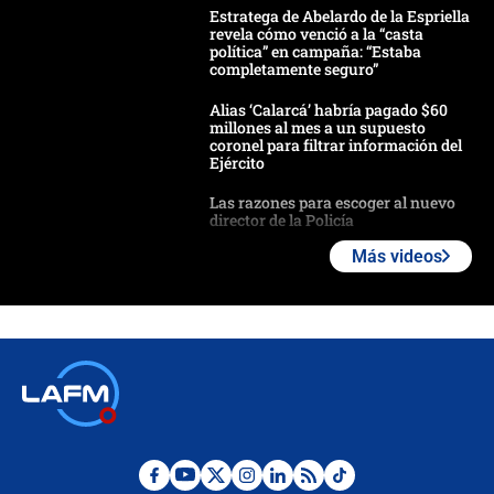
Estratega de Abelardo de la Espriella
revela cómo venció a la “casta
política” en campaña: “Estaba
completamente seguro”
Alias ‘Calarcá’ habría pagado $60
millones al mes a un supuesto
coronel para filtrar información del
Ejército
Las razones para escoger al nuevo
director de la Policía
Más videos
"Prohibir es la salida fácil": ¿Qué
futuro les espera a las cabalgatas en
Colombia?
Ministro de Defensa no descarta el
uso de la UNDMO ante posibles
disturbios durante la posesión
"No hubo fraude ni posibilidad de