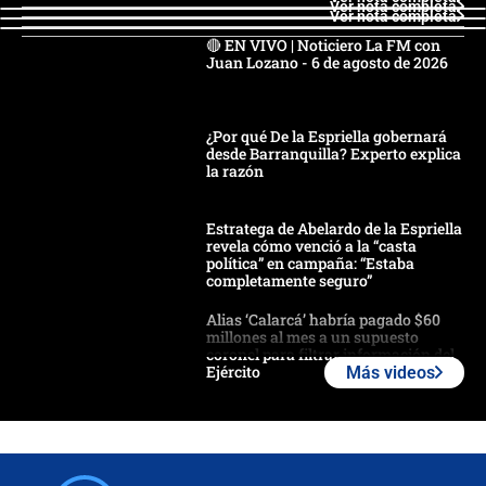
Ver nota completa
Ver nota completa
🔴 EN VIVO | Noticiero La FM con
Juan Lozano - 6 de agosto de 2026
¿Por qué De la Espriella gobernará
desde Barranquilla? Experto explica
la razón
Estratega de Abelardo de la Espriella
revela cómo venció a la “casta
política” en campaña: “Estaba
completamente seguro”
Alias ‘Calarcá’ habría pagado $60
millones al mes a un supuesto
coronel para filtrar información del
Ejército
Más videos
Las razones para escoger al nuevo
director de la Policía