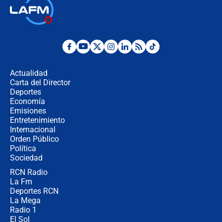
"Prohibir es la salida fácil": ¿Qué
futuro les espera a las cabalgatas en
Colombia?
Ministro de Defensa no descarta el
uso de la UNDMO ante posibles
disturbios durante la posesión
Actualidad
Carta del Director
"No hubo fraude ni posibilidad de
Deportes
fraude": Auditoría respondió a
Economía
señalamientos de Petro sobre
Emisiones
elección de Abelardo de La Espriella
Entretenimiento
Internacional
Tras su posesión, presidente De la
Orden Público
Espriella empieza gira por regiones
Política
donde perdió
Sociedad
RCN Radio
Las seis de las 6 con Juan Lozano |
La Fm
miércoles 5 de agosto de 2026
Deportes RCN
La Mega
Radio 1
El Sol