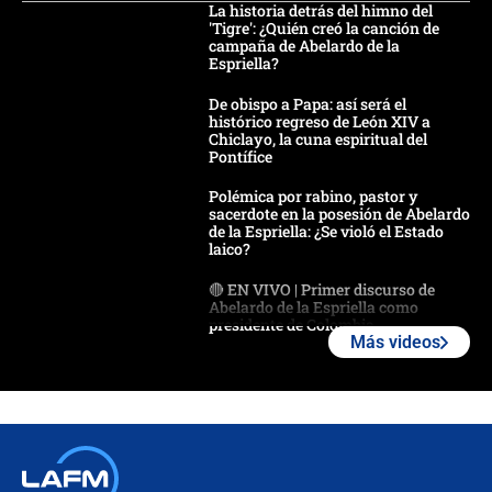
La historia detrás del himno del
'Tigre': ¿Quién creó la canción de
campaña de Abelardo de la
Espriella?
De obispo a Papa: así será el
histórico regreso de León XIV a
Chiclayo, la cuna espiritual del
Pontífice
Polémica por rabino, pastor y
sacerdote en la posesión de Abelardo
de la Espriella: ¿Se violó el Estado
laico?
🔴 EN VIVO | Primer discurso de
Abelardo de la Espriella como
presidente de Colombia
Más videos
¿La posesión de Abelardo De la
Espriella en Cali inicia la
descentralización en Colombia? Esto
respondió el alcalde Eder
Así será la posesión de Abelardo de
la Espriella este 7 de agosto: