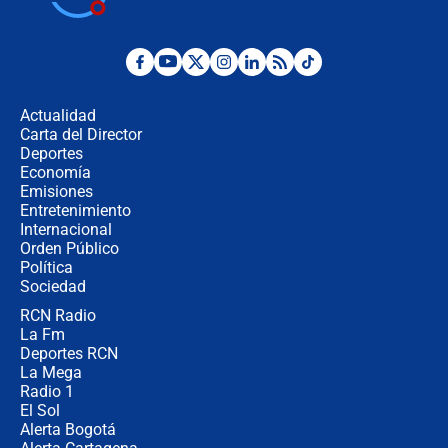
cronograma oficial y detalles clave
Desde dermatitis hasta infecciones:
los riesgos de usar cascos de motos
de aplicaciones de transporte
Actualidad
Carta del Director
¿Cómo comprar dólares desde el
Deportes
celular? Requisitos, pasos y
Economía
recomendaciones
Emisiones
Entretenimiento
Internacional
Las seis de las 6 con Juan Lozano |
Orden Público
jueves 6 de agosto de 2026
Política
Sociedad
RCN Radio
Posesión de Abelardo De La Espriella
La Fm
en Cali: ¿qué pasará con los
congresistas del Pacto Histórico que
Deportes RCN
no asistirán?
La Mega
Radio 1
El Sol
Alerta Bogotá