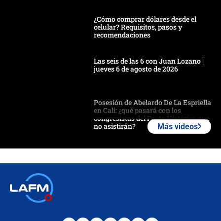
¿Cómo comprar dólares desde el
celular? Requisitos, pasos y
recomendaciones
Las seis de las 6 con Juan Lozano |
jueves 6 de agosto de 2026
Posesión de Abelardo De La Espriella
en Cali: ¿qué pasará con los
congresistas del Pacto Histórico que
no asistirán?
Más videos
Álvaro Uribe asistirá a la posesión y
crece el pulso por la elección del
contralor
🔴 EN VIVO | Noticiero La FM con
Juan Lozano - 6 de agosto de 2026