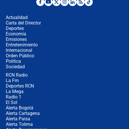
¿Por qué De la Espriella gobernará
desde Barranquilla? Experto explica
la razón
Actualidad
Carta del Director
Estratega de Abelardo de la Espriella
Deportes
revela cómo venció a la “casta
Economía
política” en campaña: “Estaba
Emisiones
completamente seguro”
Entretenimiento
Internacional
Alias ‘Calarcá’ habría pagado $60
Orden Público
millones al mes a un supuesto
Política
coronel para filtrar información del
Ejército
Sociedad
RCN Radio
Las razones para escoger al nuevo
La Fm
director de la Policía
Deportes RCN
La Mega
Radio 1
El Sol
Alerta Bogotá
Alerta Cartagena
Alerta Paisa
Alerta Tolima