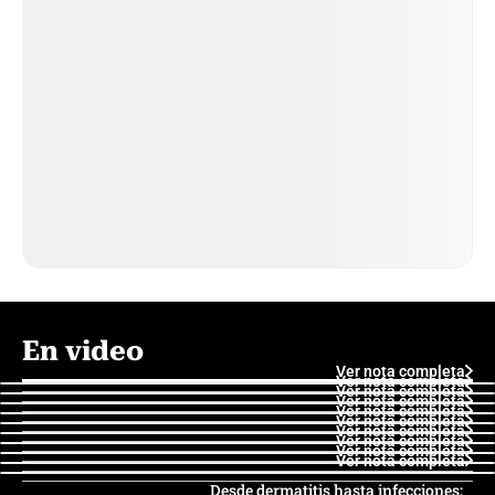
En video
Ver nota completa
Ver nota completa
Ver nota completa
Ver nota completa
Ver nota completa
Ver nota completa
Ver nota completa
Ver nota completa
Ver nota completa
Ver nota completa
Desde dermatitis hasta infecciones: