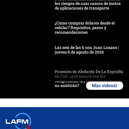
los riesgos de usar cascos de motos
de aplicaciones de transporte
¿Cómo comprar dólares desde el
celular? Requisitos, pasos y
recomendaciones
Las seis de las 6 con Juan Lozano |
jueves 6 de agosto de 2026
Posesión de Abelardo De La Espriella
en Cali: ¿qué pasará con los
congresistas del Pacto Histórico que
no asistirán?
Más videos
Álvaro Uribe asistirá a la posesión y
crece el pulso por la elección del
contralor
🔴 EN VIVO | Noticiero La FM con
Juan Lozano - 6 de agosto de 2026