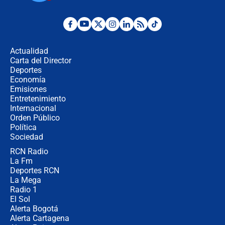
¿Por qué De la Espriella gobernará
desde Barranquilla? Experto explica
la razón
Actualidad
Carta del Director
Estratega de Abelardo de la Espriella
Deportes
revela cómo venció a la “casta
Economía
política” en campaña: “Estaba
Emisiones
completamente seguro”
Entretenimiento
Internacional
Alias ‘Calarcá’ habría pagado $60
Orden Público
millones al mes a un supuesto
Política
coronel para filtrar información del
Ejército
Sociedad
RCN Radio
Las razones para escoger al nuevo
La Fm
director de la Policía
Deportes RCN
La Mega
Radio 1
El Sol
Alerta Bogotá
Alerta Cartagena