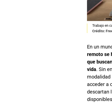
Trabajo en c
Crédito: Fre
En un mund
remoto se h
que buscan
vida
. Sin e
modalidad 
acceder a 
descartan l
disponibles