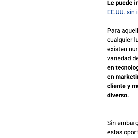
Le puede i
EE.UU. sin 
Para aquel
cualquier 
existen nu
variedad de
en tecnolo
en marketin
cliente y 
diverso.
Sin embarg
estas opor