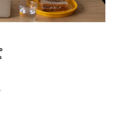
jo
s
,