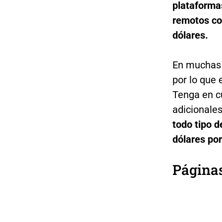
plataforma
remotos co
dólares.
En muchas v
por lo que
Tenga en c
adicionale
todo tipo d
dólares po
Páginas