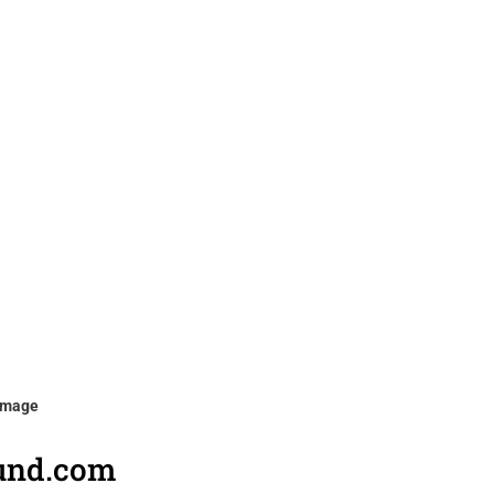
igmage
und.com