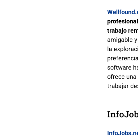
Wellfound
profesiona
trabajo re
amigable y
la explorac
preferenci
software h
ofrece una
trabajar de
InfoJob
InfoJobs.n