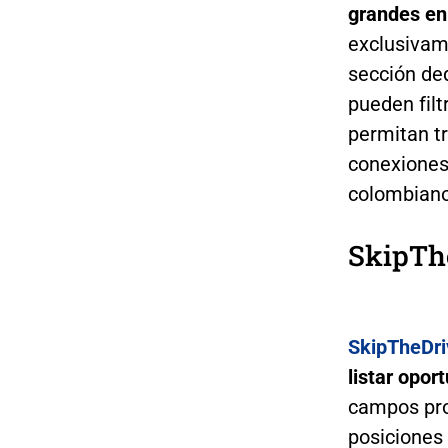
grandes en
exclusivam
sección ded
pueden fil
permitan tr
conexiones
colombiano
SkipTh
SkipTheDr
listar opo
campos pro
posiciones 