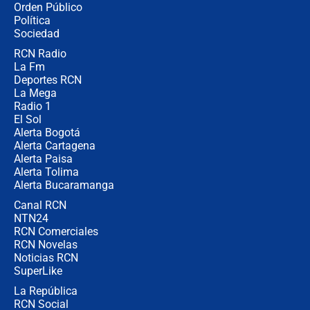
Orden Público
Juan Lozano - 6 de agosto de 2026
Política
Sociedad
RCN Radio
¿Por qué De la Espriella gobernará
La Fm
desde Barranquilla? Experto explica
la razón
Deportes RCN
La Mega
Radio 1
El Sol
Alerta Bogotá
Alerta Cartagena
Alerta Paisa
Alerta Tolima
Alerta Bucaramanga
Canal RCN
NTN24
RCN Comerciales
RCN Novelas
Noticias RCN
SuperLike
La República
RCN Social