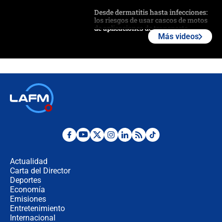
Desde dermatitis hasta infecciones:
los riesgos de usar cascos de motos
de aplicaciones de transporte
Más videos
¿Cómo comprar dólares desde el
celular? Requisitos, pasos y
recomendaciones
Las seis de las 6 con Juan Lozano |
jueves 6 de agosto de 2026
Posesión de Abelardo De La Espriella
en Cali: ¿qué pasará con los
congresistas del Pacto Histórico que
Actualidad
no asistirán?
Carta del Director
Álvaro Uribe asistirá a la posesión y
Deportes
crece el pulso por la elección del
Economía
contralor
Emisiones
Entretenimiento
Internacional
🔴 EN VIVO | Noticiero La FM con