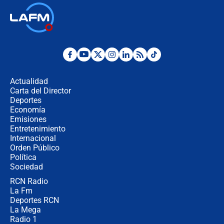
Las seis de las 6 con Juan Lozano |
jueves 6 de agosto de 2026
Posesión de Abelardo De La Espriella
en Cali: ¿qué pasará con los
congresistas del Pacto Histórico que
Actualidad
no asistirán?
Carta del Director
Álvaro Uribe asistirá a la posesión y
Deportes
crece el pulso por la elección del
Economía
contralor
Emisiones
Entretenimiento
Internacional
🔴 EN VIVO | Noticiero La FM con
Orden Público
Juan Lozano - 6 de agosto de 2026
Política
Sociedad
RCN Radio
¿Por qué De la Espriella gobernará
La Fm
desde Barranquilla? Experto explica
la razón
Deportes RCN
La Mega
Radio 1