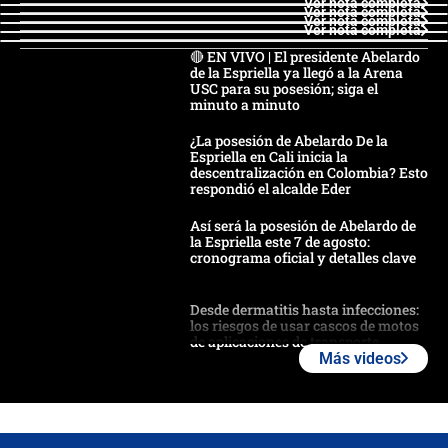
Ver nota completa
Ver nota completa
Ver nota completa
Ver nota completa
🔴 EN VIVO | El presidente Abelardo
de la Espriella ya llegó a la Arena
USC para su posesión; siga el
minuto a minuto
¿La posesión de Abelardo De la
Espriella en Cali inicia la
descentralización en Colombia? Esto
respondió el alcalde Eder
Así será la posesión de Abelardo de
la Espriella este 7 de agosto:
cronograma oficial y detalles clave
Desde dermatitis hasta infecciones:
los riesgos de usar cascos de motos
de aplicaciones de transporte
Más videos
¿Cómo comprar dólares desde el
celular? Requisitos, pasos y
recomendaciones