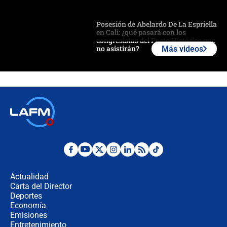
Posesión de Abelardo De La Espriella
en Cali: ¿qué pasará con los
congresistas del Pacto Histórico que
no asistirán?
Más videos
Álvaro Uribe asistirá a la posesión y
crece el pulso por la elección del
contralor
🔴 EN VIVO | Noticiero La FM con
Juan Lozano - 6 de agosto de 2026
¿Por qué De la Espriella gobernará
desde Barranquilla? Experto explica
la razón
Actualidad
Carta del Director
Estratega de Abelardo de la Espriella
Deportes
revela cómo venció a la “casta
Economía
política” en campaña: “Estaba
Emisiones
completamente seguro”
Entretenimiento