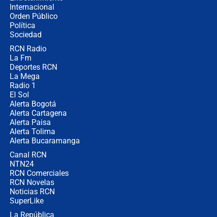
Internacional
Alias ‘Calarcá’ habría pagado $60
Orden Público
millones al mes a un supuesto
Política
coronel para filtrar información del
Ejército
Sociedad
RCN Radio
Las razones para escoger al nuevo
La Fm
director de la Policía
Deportes RCN
La Mega
Radio 1
El Sol
Alerta Bogotá
Alerta Cartagena
Alerta Paisa
Alerta Tolima
Alerta Bucaramanga
Canal RCN
NTN24
RCN Comerciales
RCN Novelas
Noticias RCN
SuperLike
La República