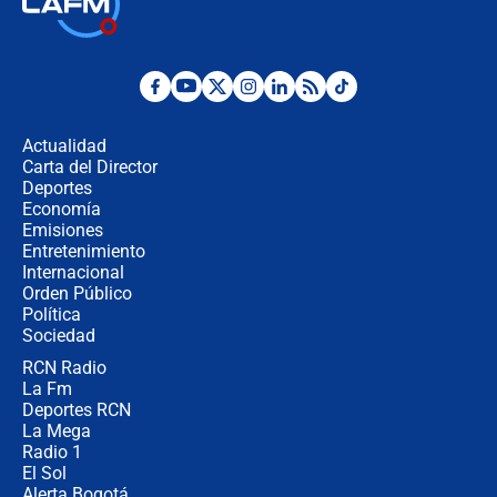
la Espriella este 7 de agosto:
cronograma oficial y detalles clave
Desde dermatitis hasta infecciones:
los riesgos de usar cascos de motos
de aplicaciones de transporte
Actualidad
Carta del Director
¿Cómo comprar dólares desde el
Deportes
celular? Requisitos, pasos y
Economía
recomendaciones
Emisiones
Entretenimiento
Internacional
Las seis de las 6 con Juan Lozano |
Orden Público
jueves 6 de agosto de 2026
Política
Sociedad
RCN Radio
Posesión de Abelardo De La Espriella
La Fm
en Cali: ¿qué pasará con los
congresistas del Pacto Histórico que
Deportes RCN
no asistirán?
La Mega
Radio 1
El Sol
Alerta Bogotá