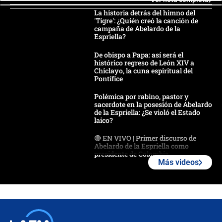
La historia detrás del himno del
'Tigre': ¿Quién creó la canción de
campaña de Abelardo de la
Espriella?
De obispo a Papa: así será el
histórico regreso de León XIV a
Chiclayo, la cuna espiritual del
Pontífice
Polémica por rabino, pastor y
sacerdote en la posesión de Abelardo
de la Espriella: ¿Se violó el Estado
laico?
🔴 EN VIVO | Primer discurso de
Abelardo de la Espriella como
presidente de Colombia
Más videos
¿La posesión de Abelardo De la
Espriella en Cali inicia la
descentralización en Colombia? Esto
respondió el alcalde Eder
Así será la posesión de Abelardo de