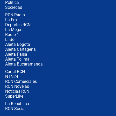
Política
Sociedad
RCN Radio
Posesión de Abelardo De La Espriella
La Fm
en Cali: ¿qué pasará con los
congresistas del Pacto Histórico que
Deportes RCN
no asistirán?
La Mega
Radio 1
El Sol
Alerta Bogotá
Alerta Cartagena
Alerta Paisa
Alerta Tolima
Alerta Bucaramanga
Canal RCN
NTN24
RCN Comerciales
RCN Novelas
Noticias RCN
SuperLike
La República
RCN Social