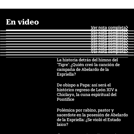
En video
Ver nota completa
Ver nota completa
Ver nota completa
Ver nota completa
Ver nota completa
Ver nota completa
Ver nota completa
Ver nota completa
Ver nota completa
Ver nota completa
La historia detrás del himno del
'Tigre': ¿Quién creó la canción de
campaña de Abelardo de la
Espriella?
De obispo a Papa: así será el
histórico regreso de León XIV a
Chiclayo, la cuna espiritual del
Pontífice
Polémica por rabino, pastor y
sacerdote en la posesión de Abelardo
de la Espriella: ¿Se violó el Estado
laico?