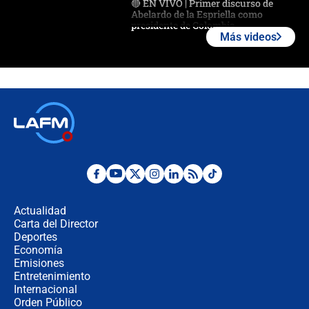
🔴 EN VIVO | Primer discurso de
Abelardo de la Espriella como
presidente de Colombia
Más videos
¿La posesión de Abelardo De la
Espriella en Cali inicia la
descentralización en Colombia? Esto
respondió el alcalde Eder
Así será la posesión de Abelardo de
la Espriella este 7 de agosto:
cronograma oficial y detalles clave
Desde dermatitis hasta infecciones:
los riesgos de usar cascos de motos
de aplicaciones de transporte
Actualidad
Carta del Director
¿Cómo comprar dólares desde el
Deportes
celular? Requisitos, pasos y
Economía
recomendaciones
Emisiones
Entretenimiento
Internacional
Las seis de las 6 con Juan Lozano |
Orden Público
jueves 6 de agosto de 2026