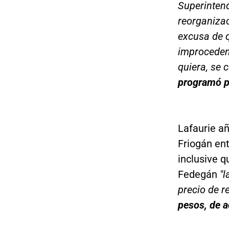
Superintend
reorganizac
excusa de q
improcedent
quiera, se 
programó pa
Lafaurie añ
Friogán en
inclusive q
Fedegán
"l
precio de r
pesos, de a