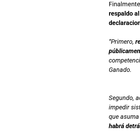
Finalmente
respaldo al
declaracio
“Primero,
r
públicament
competencia
Ganado.
Segundo, ad
impedir sis
que asuma 
habrá detrá