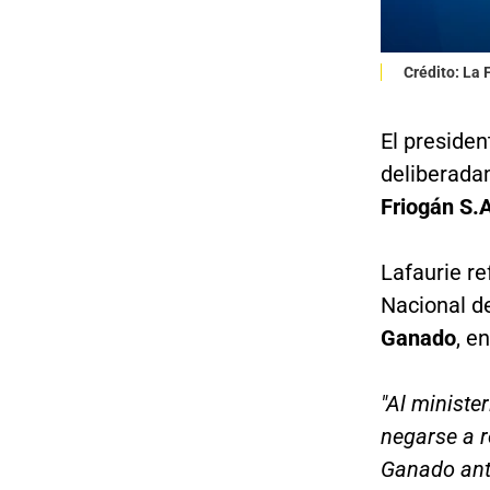
Crédito: La
El preside
deliberad
Friogán S.A
Lafaurie re
Nacional d
Ganado
, e
"Al ministe
negarse a r
Ganado ante