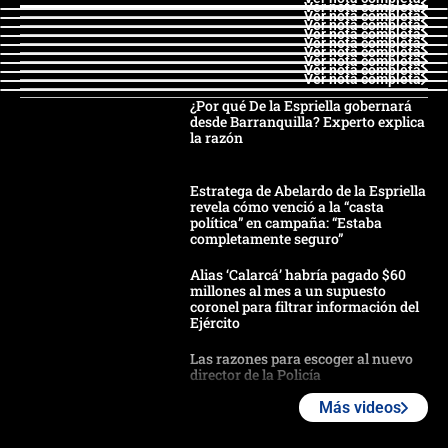
Ver nota completa
Ver nota completa
Ver nota completa
Ver nota completa
Ver nota completa
Ver nota completa
Ver nota completa
Ver nota completa
Ver nota completa
¿Por qué De la Espriella gobernará
desde Barranquilla? Experto explica
la razón
Estratega de Abelardo de la Espriella
revela cómo venció a la “casta
política” en campaña: “Estaba
completamente seguro”
Alias ‘Calarcá’ habría pagado $60
millones al mes a un supuesto
coronel para filtrar información del
Ejército
Las razones para escoger al nuevo
director de la Policía
Más videos
"Prohibir es la salida fácil": ¿Qué