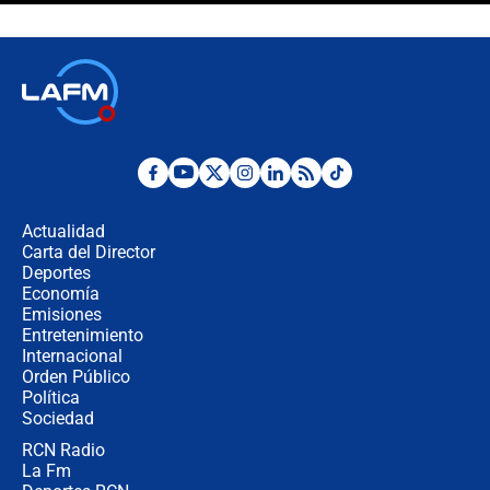
futuro les espera a las cabalgatas en
Colombia?
Ministro de Defensa no descarta el
uso de la UNDMO ante posibles
disturbios durante la posesión
"No hubo fraude ni posibilidad de
fraude": Auditoría respondió a
señalamientos de Petro sobre
Actualidad
elección de Abelardo de La Espriella
Carta del Director
Tras su posesión, presidente De la
Deportes
Espriella empieza gira por regiones
Economía
donde perdió
Emisiones
Entretenimiento
Internacional
Las seis de las 6 con Juan Lozano |
Orden Público
miércoles 5 de agosto de 2026
Política
Sociedad
RCN Radio
🔴 EN VIVO | Noticiero La FM con
La Fm
Juan Lozano - 5 de agosto de 2026