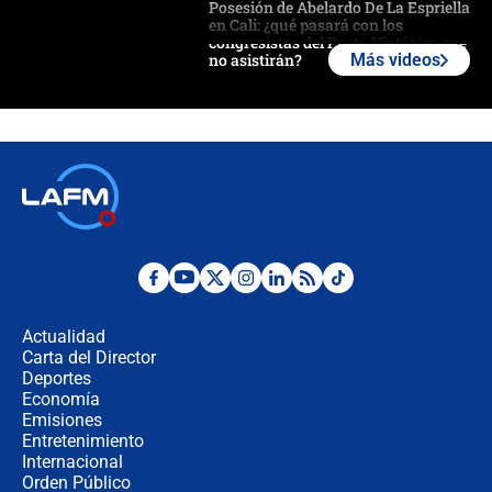
Posesión de Abelardo De La Espriella
en Cali: ¿qué pasará con los
congresistas del Pacto Histórico que
no asistirán?
Más videos
Álvaro Uribe asistirá a la posesión y
crece el pulso por la elección del
contralor
🔴 EN VIVO | Noticiero La FM con
Juan Lozano - 6 de agosto de 2026
¿Por qué De la Espriella gobernará
desde Barranquilla? Experto explica
la razón
Actualidad
Carta del Director
Estratega de Abelardo de la Espriella
Deportes
revela cómo venció a la “casta
Economía
política” en campaña: “Estaba
Emisiones
completamente seguro”
Entretenimiento
Internacional
Alias ‘Calarcá’ habría pagado $60
Orden Público
millones al mes a un supuesto