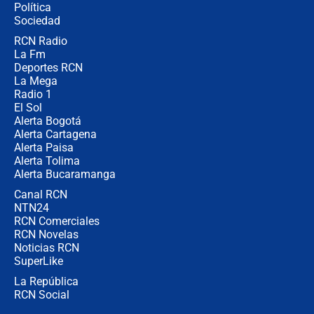
Política
coronel para filtrar información del
Ejército
Sociedad
RCN Radio
Las razones para escoger al nuevo
La Fm
director de la Policía
Deportes RCN
La Mega
Radio 1
El Sol
Alerta Bogotá
Alerta Cartagena
Alerta Paisa
Alerta Tolima
Alerta Bucaramanga
Canal RCN
NTN24
RCN Comerciales
RCN Novelas
Noticias RCN
SuperLike
La República
RCN Social