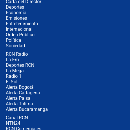
Carta del Director
Estratega de Abelardo de la Espriella
Deportes
revela cómo venció a la “casta
Economía
política” en campaña: “Estaba
Emisiones
completamente seguro”
Entretenimiento
Internacional
Alias ‘Calarcá’ habría pagado $60
Orden Público
millones al mes a un supuesto
Política
coronel para filtrar información del
Ejército
Sociedad
RCN Radio
Las razones para escoger al nuevo
La Fm
director de la Policía
Deportes RCN
La Mega
Radio 1
El Sol
Alerta Bogotá
Alerta Cartagena
Alerta Paisa
Alerta Tolima
Alerta Bucaramanga
Canal RCN
NTN24
RCN Comerciales