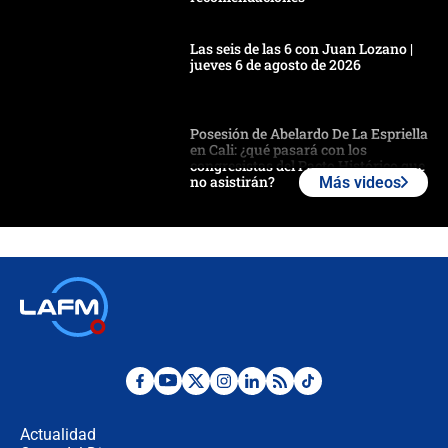
Las seis de las 6 con Juan Lozano |
jueves 6 de agosto de 2026
Posesión de Abelardo De La Espriella
en Cali: ¿qué pasará con los
congresistas del Pacto Histórico que
no asistirán?
Más videos
Álvaro Uribe asistirá a la posesión y
crece el pulso por la elección del
contralor
🔴 EN VIVO | Noticiero La FM con
Juan Lozano - 6 de agosto de 2026
¿Por qué De la Espriella gobernará
desde Barranquilla? Experto explica
la razón
Actualidad