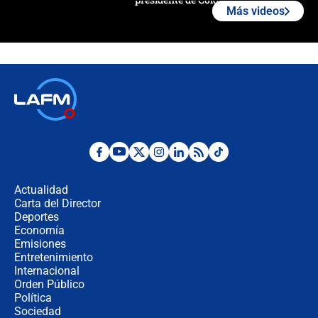
Más videos
¿La posesión de Abelardo De la
Espriella en Cali inicia la
descentralización en Colombia? Esto
respondió el alcalde Eder
Así será la posesión de Abelardo de
la Espriella este 7 de agosto:
cronograma oficial y detalles clave
Desde dermatitis hasta infecciones:
los riesgos de usar cascos de motos
de aplicaciones de transporte
Actualidad
Carta del Director
¿Cómo comprar dólares desde el
Deportes
celular? Requisitos, pasos y
Economía
recomendaciones
Emisiones
Entretenimiento
Internacional
Las seis de las 6 con Juan Lozano |
Orden Público
jueves 6 de agosto de 2026
Política
Sociedad