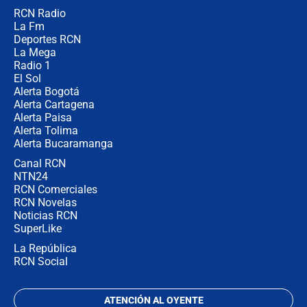
RCN Radio
Posesión de Abelardo De La Espriella
La Fm
en Cali: ¿qué pasará con los
congresistas del Pacto Histórico que
Deportes RCN
no asistirán?
La Mega
Radio 1
El Sol
Alerta Bogotá
Alerta Cartagena
Alerta Paisa
Alerta Tolima
Alerta Bucaramanga
Canal RCN
NTN24
RCN Comerciales
RCN Novelas
Noticias RCN
SuperLike
La República
RCN Social
ATENCIÓN AL OYENTE