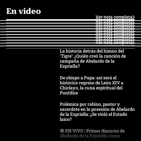
En video
Ver nota completa
Ver nota completa
Ver nota completa
Ver nota completa
Ver nota completa
Ver nota completa
Ver nota completa
Ver nota completa
Ver nota completa
Ver nota completa
La historia detrás del himno del
'Tigre': ¿Quién creó la canción de
campaña de Abelardo de la
Espriella?
De obispo a Papa: así será el
histórico regreso de León XIV a
Chiclayo, la cuna espiritual del
Pontífice
Polémica por rabino, pastor y
sacerdote en la posesión de Abelardo
de la Espriella: ¿Se violó el Estado
laico?
🔴 EN VIVO | Primer discurso de
Abelardo de la Espriella como
presidente de Colombia