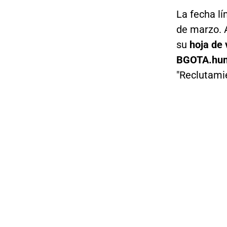
La fecha lí
de marzo. 
su
hoja de v
BGOTA.huma
"Reclutami