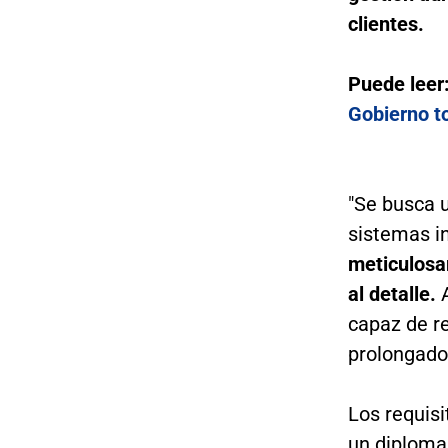
clientes.
Puede leer
Gobierno t
"Se busca 
sistemas i
meticulosa
al detalle.
A
capaz de re
prolongado
Los requis
un diploma 