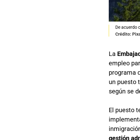
De acuerdo c
Crédito: Pix
La
Embajad
empleo par
programa d
un puesto 
según se de
El puesto t
implementa
inmigració
gestión adm